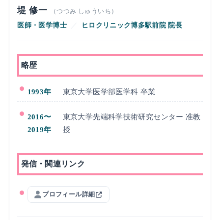
堤 修一
（つつみ しゅういち）
医師・医学博士
／
ヒロクリニック博多駅前院 院長
略歴
1993年
東京大学医学部医学科 卒業
2016〜
東京大学先端科学技術研究センター 准教
2019年
授
発信・関連リンク
プロフィール詳細