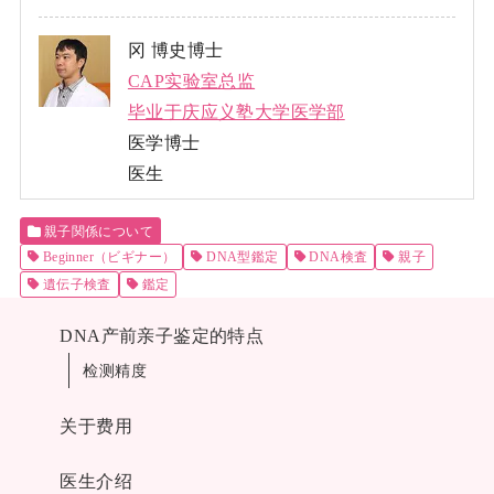
冈 博史博士
CAP实验室总监
毕业于庆应义塾大学医学部
医学博士
医生
親子関係について
Beginner（ビギナー）
DNA型鑑定
DNA検査
親子
遺伝子検査
鑑定
DNA产前亲子鉴定的特点
检测精度
关于费用
医生介绍