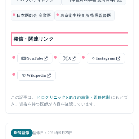
日本医師会 産業医
東京衛生検査所 指導監督医
発信・関連リンク
YouTube
X
Instagram
Wikipedia
この記事は、
ヒロクリニックNIPPTの編集・監修体制
にもとづ
き、資格を持つ医師が内容を確認しています。
医師監修
監修日：2024年9月25日