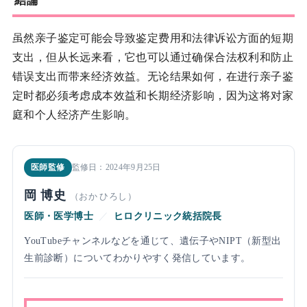
結論
虽然亲子鉴定可能会导致鉴定费用和法律诉讼方面的短期
支出，但从长远来看，它也可以通过确保合法权利和防止
错误支出而带来经济效益。无论结果如何，在进行亲子鉴
定时都必须考虑成本效益和长期经济影响，因为这将对家
庭和个人经济产生影响。
医師監修
監修日：2024年9月25日
岡 博史
（おか ひろし）
医師・医学博士
／
ヒロクリニック統括院長
YouTubeチャンネルなどを通じて、遺伝子やNIPT（新型出
生前診断）についてわかりやすく発信しています。