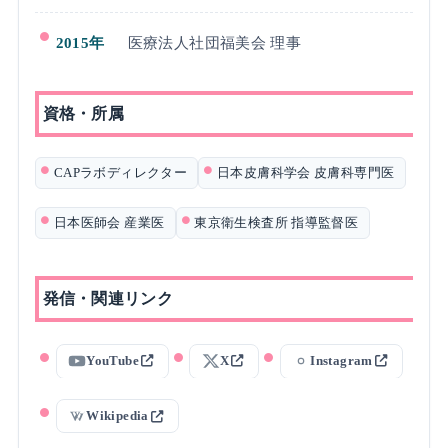
2015年
医療法人社団福美会 理事
資格・所属
CAPラボディレクター
日本皮膚科学会 皮膚科専門医
日本医師会 産業医
東京衛生検査所 指導監督医
発信・関連リンク
YouTube
X
Instagram
Wikipedia