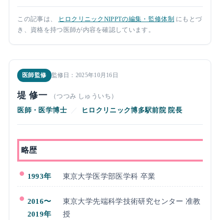
この記事は、
ヒロクリニックNIPPTの編集・監修体制
にもとづ
き、資格を持つ医師が内容を確認しています。
医師監修
監修日：2025年10月16日
堤 修一
（つつみ しゅういち）
医師・医学博士
／
ヒロクリニック博多駅前院 院長
略歴
1993年
東京大学医学部医学科 卒業
2016〜
東京大学先端科学技術研究センター 准教
2019年
授