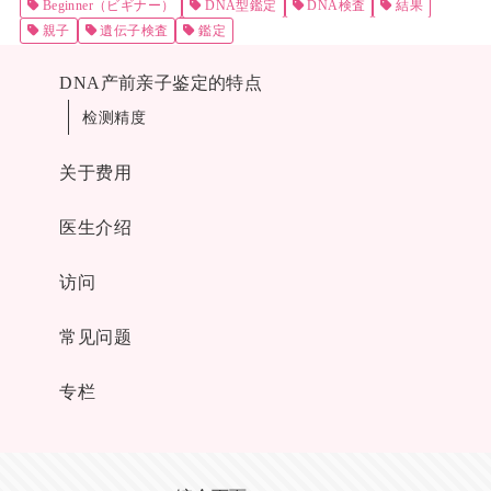
Beginner（ビギナー）
DNA型鑑定
DNA検査
結果
親子
遺伝子検査
鑑定
DNA产前亲子鉴定的特点
检测精度
关于费用
医生介绍
访问
常见问题
专栏