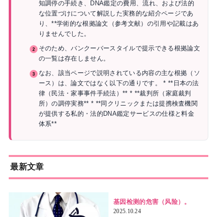
知調停の手続き、DNA鑑定の費用、流れ、および法的
な位置づけについて解説した実務的な紹介ページであ
り、**学術的な根拠論文（参考文献）の引用や記載はあ
りませんでした。
そのため、バンクーバースタイルで提示できる根拠論文
の一覧は存在しません。
なお、該当ページで説明されている内容の主な根拠（ソ
ース）は、論文ではなく以下の通りです。 * **日本の法
律（民法・家事事件手続法）** * **裁判所（家庭裁判
所）の調停実務** * **同クリニックまたは提携検査機関
が提供する私的・法的DNA鑑定サービスの仕様と料金
体系**
最新文章
基因检测的危害（风险）。
2025.10.24