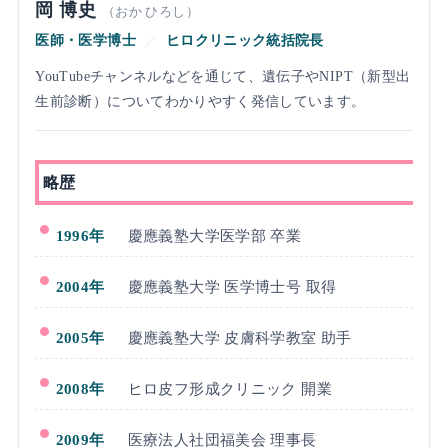
岡 博史
（おか ひろし）
医師・医学博士
／
ヒロクリニック統括院長
YouTubeチャンネルなどを通じて、遺伝子やNIPT（新型出
生前診断）についてわかりやすく発信しています。
略歴
1996年
慶應義塾大学医学部 卒業
2004年
慶應義塾大学 医学博士号 取得
2005年
慶應義塾大学 皮膚科学教室 助手
2008年
ヒロ皮フ形成クリニック 開業
2009年
医療法人社団福美会 理事長