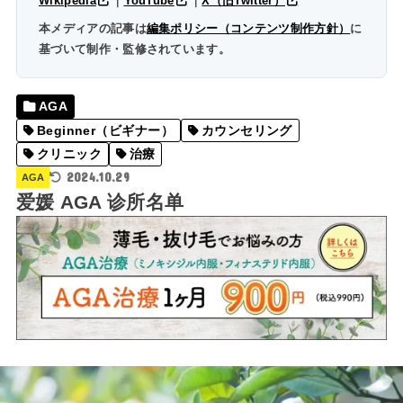
Wikipedia
｜
YouTube
｜
X（旧Twitter）
本メディアの記事は
編集ポリシー（コンテンツ制作方針）
に
基づいて制作・監修されています。
AGA
Beginner（ビギナー）
カウンセリング
クリニック
治療
2024.10.29
AGA
爱媛 AGA 诊所名单