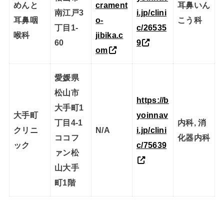
めんと
crament
耳鼻いん
南江戸3
i.jp/clini
耳鼻咽
o-
こう科
丁目1-
c/26535
喉科
jibika.c
60
9
om
愛媛県
松山市
https://b
大手町1
大手町
yoinnav
丁目4-1
内科, 消
クリニ
N/A
i.jp/clini
ココフ
化器内科
ック
c/75639
ァン松
山大手
町1階