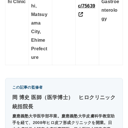
hi Clinic
Gastroe
hi,
c/75639
nterolo
Matsuy
gy
ama
City,
Ehime
Prefect
ure
この記事の監修者
岡 博史 医師（医学博士）
ヒロクリニック
統括院長
慶應義塾大学医学部卒業。慶應義塾大学皮膚科学教室助
手を経て、2008年ヒロ皮フ形成クリニックを開業。日