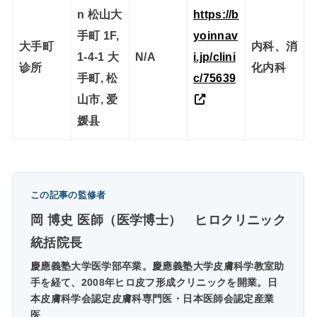
n 松山大
https://b
手町 1F,
yoinnav
大手町
内科、消
1-4-1 大
N/A
i.jp/clini
诊所
化内科
手町, 松
c/75639
山市, 爱
媛县
この記事の監修者
岡 博史 医師（医学博士）
ヒロクリニック
統括院長
慶應義塾大学医学部卒業。慶應義塾大学皮膚科学教室助
手を経て、2008年ヒロ皮フ形成クリニックを開業。日
本皮膚科学会認定皮膚科専門医・日本医師会認定産業
医。