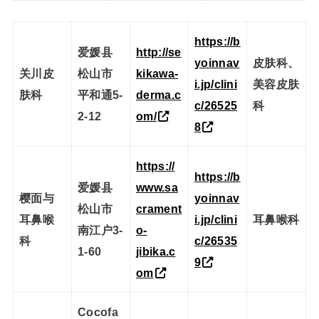
https://b
爱媛县
http://se
yoinnav
皮肤科、
关川皮
松山市
kikawa-
i.jp/clini
美容皮肤
肤科
平和通5-
derma.c
c/26525
科
2-12
om/
8
https://
https://b
爱媛县
www.sa
樱面与
yoinnav
松山市
crament
耳鼻喉
i.jp/clini
耳鼻喉科
南江户3-
o-
科
c/26535
1-60
jibika.c
9
om
Cocofa