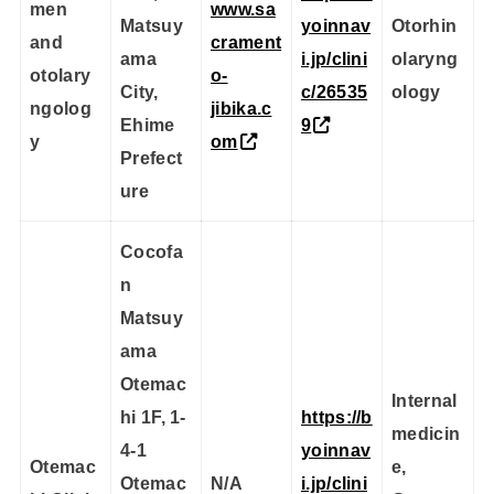
men
www.sa
Matsuy
yoinnav
Otorhin
and
crament
ama
i.jp/clini
olaryng
otolary
o-
City,
c/26535
ology
ngolog
jibika.c
Ehime
9
y
om
Prefect
ure
Cocofa
n
Matsuy
ama
Otemac
Internal
hi 1F, 1-
https://b
medicin
4-1
yoinnav
Otemac
e,
Otemac
N/A
i.jp/clini