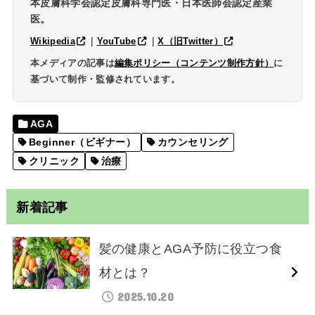
本皮膚科学会認定皮膚科専門医・日本医師会認定産業
医。
Wikipedia
｜
YouTube
｜
X（旧Twitter）
本メディアの記事は
編集ポリシー（コンテンツ制作方針）
に
基づいて制作・監修されています。
AGA
Beginner（ビギナー）
カウンセリング
クリニック
治療
新着記事
髪の健康とAGA予防に役立つ食
材とは？
2025.10.20