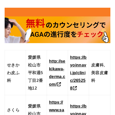
愛媛県
https://b
http://se
せきか
松山市
yoinnav
皮膚科,
kikawa-
わ皮ふ
平和通5
i.jp/clini
美容皮膚
derma.c
科
丁目2番
c/26525
科
om/
地12
8
https://
愛媛県
https://b
さくら
www.sa
松山市
yoinnav