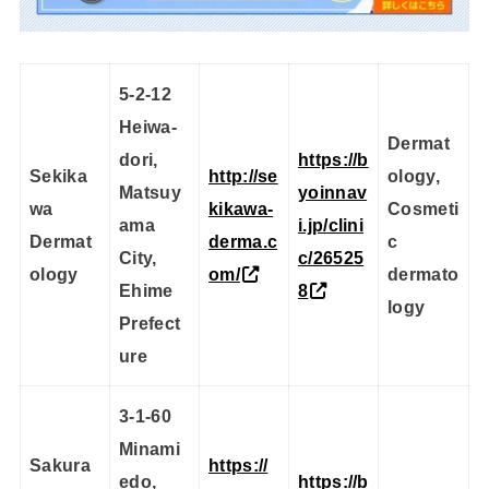
5-2-12
Heiwa-
Dermat
dori,
https://b
Sekika
http://se
ology,
Matsuy
yoinnav
wa
kikawa-
Cosmeti
ama
i.jp/clini
Dermat
derma.c
c
City,
c/26525
ology
om/
dermato
Ehime
8
logy
Prefect
ure
3-1-60
Minami
Sakura
https://
edo,
https://b