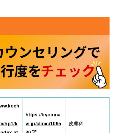
www.koch
https://byoinna
m/hp1/k
vi.jp/clinic/1095
皮膚科
index.ht
30