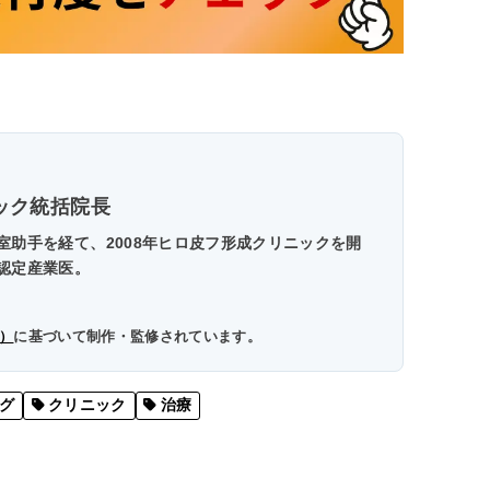
ック統括院長
助手を経て、2008年ヒロ皮フ形成クリニックを開
認定産業医。
）
に基づいて制作・監修されています。
グ
クリニック
治療