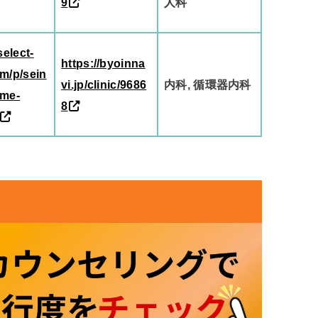
9
人科
select-
https://byoinna
m/p/sein
vi.jp/clinic/9686
内科, 循環器内科
ome-
8