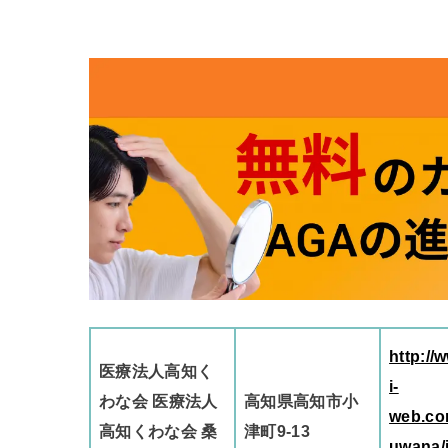
http://
医療法人高知く
i-
わな会 医療法人
高知県高知市小
web.co
高知くわな会 桑
津町9-13
uwana/