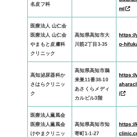
名皮フ科
ml
医療法人 山仁会
医療法人 山仁会
高知県高知市大
https:
やまもと皮膚科
川筋2丁目3-35
o-hifuk
クリニック
高知県高知市鵜
高知泌尿器科か
https:/
来巣11番38-10
さはらクリニッ
aharacl
あさくらメディ
ク
/
カルビル3階
医療法人薫風会
医療法人薫風会
高知県高知市知
https:/
けやまクリニッ
寄町1-1-27
clinic.