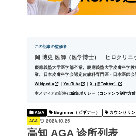
この記事の監修者
岡 博史 医師（医学博士）
ヒロクリニ
慶應義塾大学医学部卒業。慶應義塾大学皮膚科学教室
業。日本皮膚科学会認定皮膚科専門医・日本医師会
Wikipedia
｜
YouTube
｜
X（旧Twitter）
本メディアの記事は
編集ポリシー（コンテンツ制作方針
AGA
Beginner（ビギナー）
カウンセリン
2024.10.25
AGA
高知 AGA 诊所列表