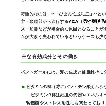
特徴的なのは、**「びまん性脱毛症」**
字・頭頂部から進行する
AGA
（
男性型脱毛
ス・加齢
などが複合的な原因となることが
ムが大きく失われているというケースも少
主な有効成分とその働き
パントガールには、髪の生成と健康維持に
ビタミンB群（特にパントテン酸カルシ
ビタミンB群は細胞の代謝やエネルギー
腎機能やストレス耐性にも関わっており