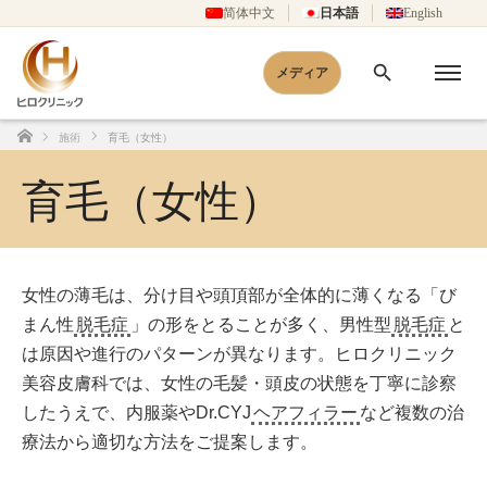
简体中文
日本語
English
メディア
施術
育毛（女性）
ホーム
育毛（女性）
女性の薄毛は、分け目や頭頂部が全体的に薄くなる「び
まん性
脱毛症
」の形をとることが多く、男性型
脱毛症
と
は原因や進行のパターンが異なります。ヒロクリニック
美容皮膚科では、女性の毛髪・頭皮の状態を丁寧に診察
したうえで、内服薬やDr.CYJ
ヘアフィラー
など複数の治
療法から適切な方法をご提案します。