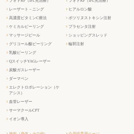
フォトRF（IPL光治療）
フォトRF（IPL光治療）
レーザート－ニング
ヒアルロン酸
高濃度ビタミンC療法
ボツリヌストキシン注射
ケミカルピーリング
プラセンタ注射
マッサージピール
ショッピングスレッド
グリコール酸ピーリング
輪郭注射
乳酸ピーリング
QスイッチYAGレーザー
炭酸ガスレーザー
ダーマペン
エレクトロポレーション（ケ
アシス）
血管レーザー
サーマクールCPT
イオン導入
施術（身体・その他)
会員様専用ページ