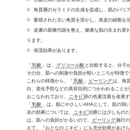
角質層のセラミドの生成を促成し、肌のバリ
蓄積された古い角質を溶かし、表皮の細胞を
皮膚の新陳代謝を整え、健康な肌の生まれ変
ります。
保湿効果があります。
「
乳酸
」は、
グリコール酸
と比較すると、分子
その分、肌への刺激や負担が軽いところが特徴で
これらの特徴から、「
乳酸
」
ピーリング
は、角
白、老化予防などの美容目的につかわれることが
おこなわれており、
ニキビ
跡の色素沈着を改善
「
乳酸
」は、肌にやさしいAHAとして、肌の弱
去の効果については、
ニキビ
治療には少しもの
は、肌への負担がかるいので、
ピーリング
施行の
えて、『おとなの
ニキビ
』にも充分効果があげ