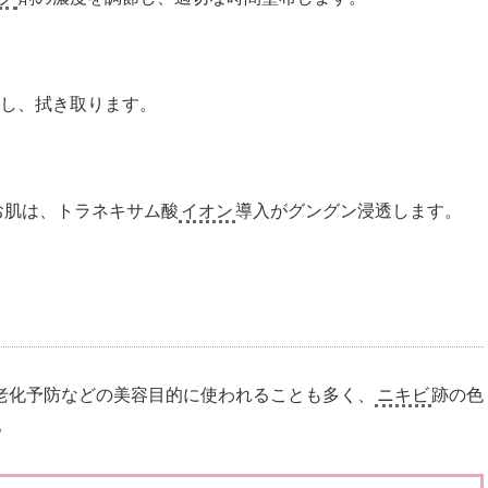
和し、拭き取ります。
お肌は、トラネキサム酸
イオン
導入がグングン浸透します。
老化予防などの美容目的に使われることも多く、
ニキビ
跡の色
。