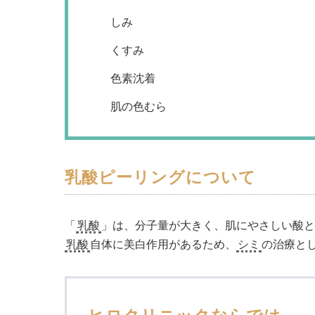
しみ
くすみ
色素沈着
肌の色むら
乳酸ピーリングについて
「
乳酸
」は、分子量が大きく、肌にやさしい酸
乳酸
自体に美白作用があるため、
シミ
の治療と