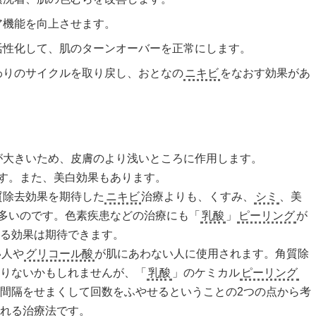
ア機能を向上させます。
活性化して、肌のターンオーバーを正常にします。
わりのサイクルを取り戻し、おとなの
ニキビ
をなおす効果があ
が大きいため、皮膚のより浅いところに作用します。
す。また、美白効果もあります。
質除去効果を期待した
ニキビ
治療よりも、くすみ、
シミ
、美
多いのです。色素疾患などの治療にも「
乳酸
」
ピーリング
が
する効果は期待できます。
い人や
グリコール酸
が肌にあわない人に使用されます。角質除
たりないかもしれませんが、「
乳酸
」のケミカル
ピーリング
間隔をせまくして回数をふやせるということの2つの点から考
られる治療法です。