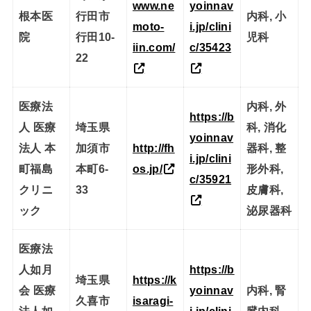
www.ne
yoinnav
根本医
行田市
内科, 小
moto-
i.jp/clini
院
行田10-
児科
iin.com/
c/35423
22
医療法
内科, 外
https://b
人 医療
埼玉県
科, 消化
yoinnav
法人 本
加須市
http://fh
器科, 整
i.jp/clini
町福島
本町6-
os.jp/
形外科,
c/35921
クリニ
33
皮膚科,
ック
泌尿器科
医療法
人如月
https://b
埼玉県
https://k
会 医療
yoinnav
内科, 腎
久喜市
isaragi-
法人如
i.jp/clini
臓内科,