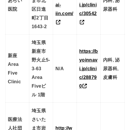
あらい
ま市北
内科, 泌
ai-
i.jp/clini
医院
区日進
尿器科
iin.com/
c/30542
町2丁目
1643-2
埼玉県
新座市
https://b
新座
野火止5-
yoinnav
内科, 泌
Area
3-63
N/A
i.jp/clini
尿器科,
Five
Area
c/28879
皮膚科
Clinic
Fiveビ
0
ル 1階
埼玉県
医療法
さいた
人社団
ま市岩
http://w