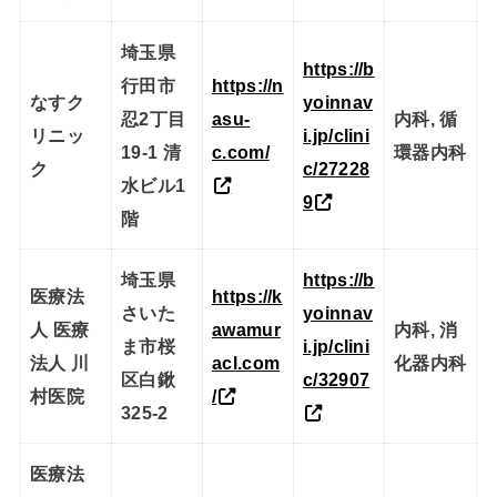
埼玉県
https://b
行田市
https://n
なすク
yoinnav
忍2丁目
asu-
内科, 循
リニッ
i.jp/clini
19-1 清
c.com/
環器内科
ク
c/27228
水ビル1
9
階
埼玉県
https://b
医療法
https://k
さいた
yoinnav
人 医療
awamur
内科, 消
ま市桜
i.jp/clini
法人 川
acl.com
化器内科
区白鍬
c/32907
村医院
/
325-2
医療法