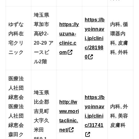
埼玉県
https://b
ゆずな
草加市
https://y
内科, 循
yoinnav
内科在
高砂2-
uzuna-
環器内
i.jp/clini
宅クリ
20-29 ア
clinic.c
科, 皮膚
c/28198
ニック
ースビ
om
科, 外科
0
ル2階
医療法
人社団
埼玉県
緑恵会
https://b
比企郡
http://w
医療法
yoinnav
内科, 外
吉見町
ww.mori
人社団
i.jp/clini
科, 美容
大字久
taclinic.
緑恵会
c/31741
皮膚科
米田
net/
森田ク
859-1