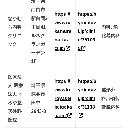
埼玉県
白岡市
https://
https://b
なかむ
新白岡3
www.na
yoinnav
ら内科
丁目41
内科, 消
kamura
i.jp/clini
クリニ
ルネグ
化器内科
naika-
c/25703
ック
ランガ
cl.jp/
5
ーデン
1F
医療法
https://
https://b
人 医療
埼玉県
www.ku
yoinnav
整形外
法人 く
深谷市
royasei
i.jp/clini
科, 内科,
ろや整
田中
keigeka
c/31138
腎臓内科
形外科
2643-8
.com/
医院