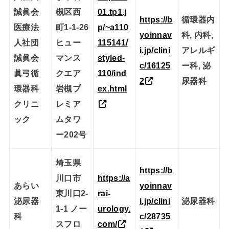
誠眞会
槻区西
01.tp1.j
https://b
循環器内
医療法
町1-1-26
p/~a110
yoinnav
科, 内科,
人社団
ヒュー
115141/
i.jp/clini
アレルギ
誠眞会
マンス
styled-
c/16125
ー科, 泌
眞弓循
クエア
110/ind
2
尿器科
環器科
岩槻プ
ex.html
クリニ
レミア
ック
ムタワ
ー202号
埼玉県
https://b
川口市
https://a
あらい
yoinnav
東川口2-
rai-
泌尿器
i.jp/clini
泌尿器科
1-1 ノー
urology.
科
c/28735
スフロ
com/