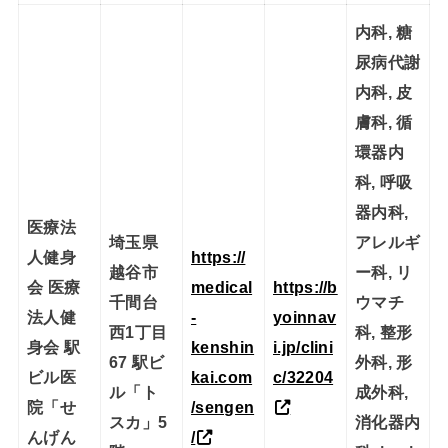
内科, 糖
尿病代謝
内科, 皮
膚科, 循
環器内
科, 呼吸
器内科,
医療法
埼玉県
アレルギ
人健身
https://
越谷市
ー科, リ
会 医療
medical
https://b
千間台
ウマチ
法人健
-
yoinnav
西1丁目
科, 整形
身会 駅
kenshin
i.jp/clini
67 駅ビ
外科, 形
ビル医
kai.com
c/32204
ル「ト
成外科,
院「せ
/sengen
スカ」5
消化器内
んげん
/