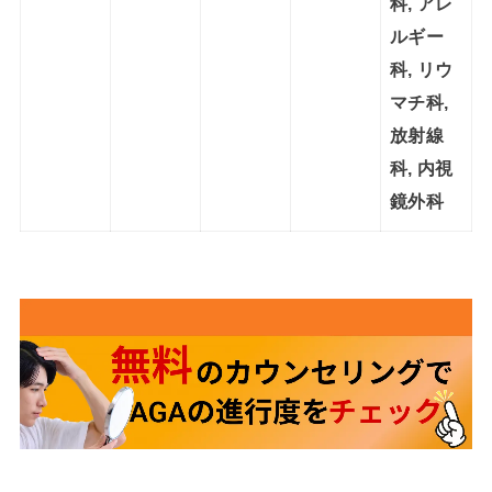
科, アレ
ルギー
科, リウ
マチ科,
放射線
科, 内視
鏡外科