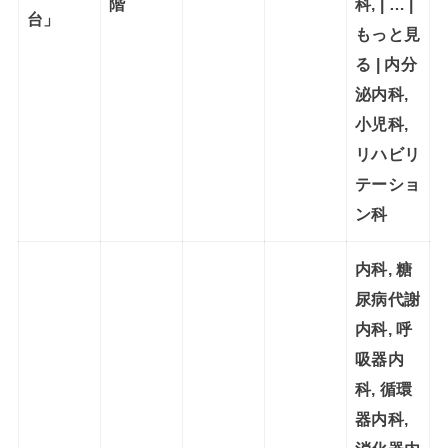
階
科, | … |
台」
もっと見
る | 内分
泌内科,
小児科,
リハビリ
テーショ
ン科
内科, 糖
尿病代謝
内科, 呼
吸器内
科, 循環
器内科,