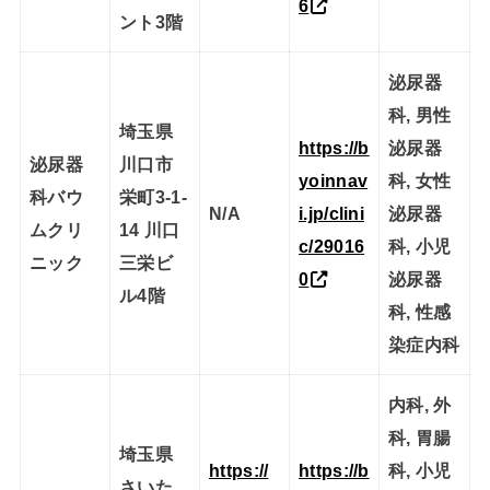
6
ント3階
泌尿器
科, 男性
埼玉県
https://b
泌尿器
泌尿器
川口市
yoinnav
科, 女性
科バウ
栄町3-1-
N/A
i.jp/clini
泌尿器
ムクリ
14 川口
c/29016
科, 小児
ニック
三栄ビ
0
泌尿器
ル4階
科, 性感
染症内科
内科, 外
科, 胃腸
埼玉県
https://
https://b
科, 小児
さいた