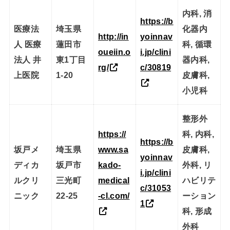
内科, 消
https://b
医療法
埼玉県
化器内
http://in
yoinnav
人 医療
蓮田市
科, 循環
oueiin.o
i.jp/clini
法人 井
東1丁目
器内科,
rg/
c/30819
上医院
1-20
皮膚科,
小児科
整形外
https://
科, 内科,
https://b
坂戸メ
埼玉県
www.sa
皮膚科,
yoinnav
ディカ
坂戸市
kado-
外科, リ
i.jp/clini
ルクリ
三光町
medical
ハビリテ
c/31053
ニック
22-25
-cl.com/
ーション
1
科, 形成
外科