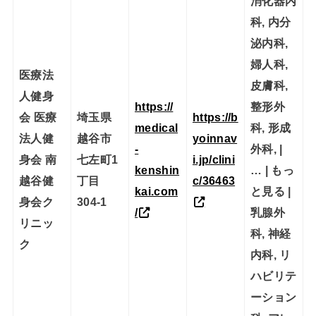
消化器内
科, 内分
泌内科,
婦人科,
医療法
皮膚科,
人健身
https://
整形外
会 医療
埼玉県
https://b
medical
科, 形成
法人健
越谷市
yoinnav
-
外科, |
身会 南
七左町1
i.jp/clini
kenshin
… | もっ
越谷健
丁目
c/36463
kai.com
と見る |
身会ク
304-1
/
乳腺外
リニッ
科, 神経
ク
内科, リ
ハビリテ
ーション