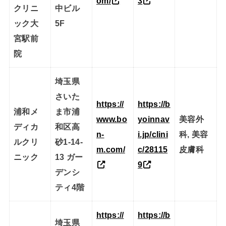
om/
3
クリニ
中ビル
ック大
5F
宮駅前
院
埼玉県
さいた
https://
https://b
浦和メ
ま市浦
www.bo
yoinnav
美容外
ディカ
和区高
n-
i.jp/clini
科, 美容
ルクリ
砂1-14-
m.com/
c/28115
皮膚科
ニック
13 ガー
9
デンシ
ティ4階
https://
https://b
埼玉県