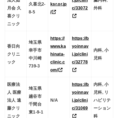
久喜北2-
ksr.or.jp
月会 久
c/33072
外科
8-5
/
喜クリ
ニック
https://
https://b
埼玉県
香日向
www.ka
yoinnav
幸手市
内科, 小
クリニ
hinata-
i.jp/clini
中川崎
児科
ック
clinic.c
c/32778
739-3
om/
医療法
https://b
内科, 小
埼玉県
人 医療
yoinnav
児科, リ
越谷市
法人 遠
N/A
i.jp/clini
ハビリテ
千間台
藤クリ
c/31069
ーション
東1-9-1
ニック
科