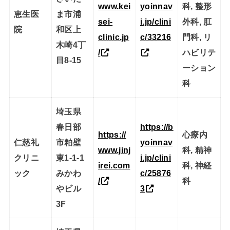
www.kei
yoinnav
科, 整形
恵生医
ま市浦
sei-
i.jp/clini
外科, 肛
院
和区上
clinic.jp
c/33216
門科, リ
木崎4丁
/
ハビリテ
目8-15
ーション
科
埼玉県
春日部
https://b
https://
心療内
仁慈礼
市粕壁
yoinnav
www.jinj
科, 精神
クリニ
東1-1-1
i.jp/clini
irei.com
科, 神経
ック
みかわ
c/25876
/
科
やビル
3
3F