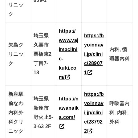
リニッ
ク
https://
埼玉県
https://b
www.yaj
矢島ク
久喜市
yoinnav
imaclini
内科, 循
リニッ
栗橋東2
i.jp/clini
c-
環器内科
ク
丁目7-
c/28907
kuki.co
18
1
m/
新座駅
https://b
埼玉県
https://n
前なわ
yoinnav
呼吸器内
新座市
awanaik
内科外
i.jp/clini
科, 内科,
野火止5-
a.com/
科クリ
c/28792
外科
3-63 2F
ニック
2