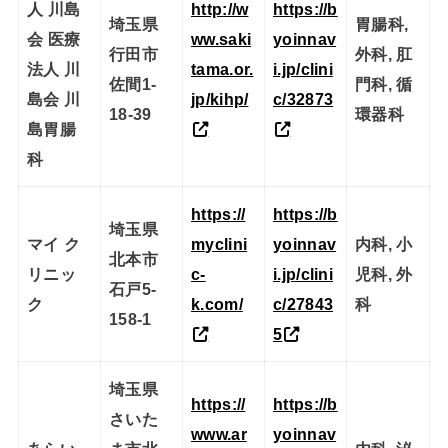
人 川島
http://w
https://b
埼玉県
胃腸科,
会 医療
ww.saki
yoinnav
行田市
外科, 肛
法人 川
tama.or.
i.jp/clini
佐間1-
門科, 循
島会 川
jp/kihp/
c/32873
18-39
環器科
島胃腸
科
https://
https://b
埼玉県
マイ ク
myclini
yoinnav
内科, 小
北本市
リニッ
c-
i.jp/clini
児科, 外
石戸5-
ク
k.com/
c/27843
科
158-1
5
埼玉県
https://
https://b
さいた
www.ar
yoinnav