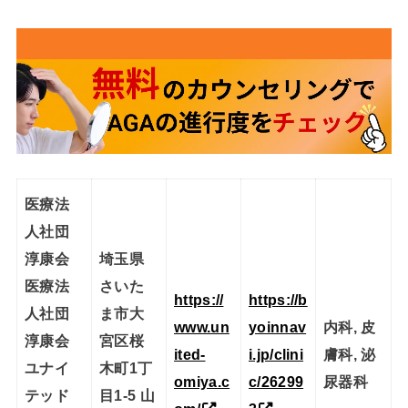
医療法
人社団
淳康会
埼玉県
医療法
さいた
https://
https://b
人社団
ま市大
www.un
yoinnav
内科, 皮
淳康会
宮区桜
ited-
i.jp/clini
膚科, 泌
ユナイ
木町1丁
omiya.c
c/26299
尿器科
テッド
目1-5 山