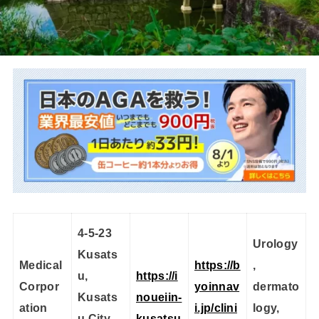
4-5-23
Urology
Kusats
Medical
https://b
,
u,
https://i
Corpor
yoinnav
dermato
Kusats
noueiin-
ation
i.jp/clini
logy,
u City,
kusatsu