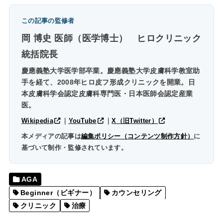
この記事の監修者
岡 博史 医師（医学博士）
ヒロクリニック
統括院長
慶應義塾大学医学部卒業。慶應義塾大学皮膚科学教室助
手を経て、2008年ヒロ皮フ形成クリニックを開業。日
本皮膚科学会認定皮膚科専門医・日本医師会認定産業
医。
Wikipedia
｜
YouTube
｜
X（旧Twitter）
本メディアの記事は
編集ポリシー（コンテンツ制作方針）
に
基づいて制作・監修されています。
AGA
Beginner（ビギナー）
カウンセリング
クリニック
治療