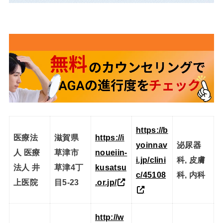
https://b
医療法
滋賀県
https://i
yoinnav
泌尿器
人 医療
草津市
noueiin-
i.jp/clini
科, 皮膚
法人 井
草津4丁
kusatsu
c/45108
科, 内科
上医院
目5-23
.or.jp/
http://w