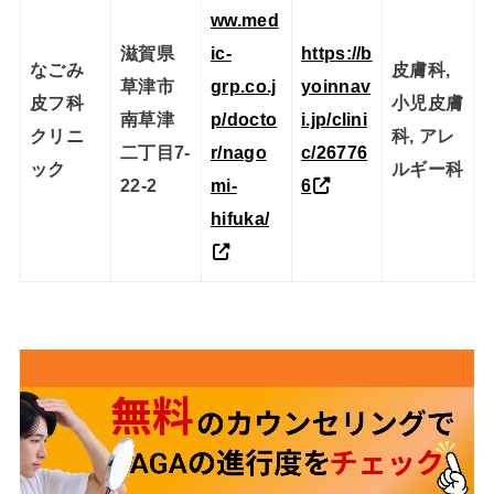
ww.med
滋賀県
ic-
https://b
なごみ
皮膚科,
草津市
grp.co.j
yoinnav
皮フ科
小児皮膚
南草津
p/docto
i.jp/clini
クリニ
科, アレ
二丁目7-
r/nago
c/26776
ック
ルギー科
22-2
mi-
6
hifuka/