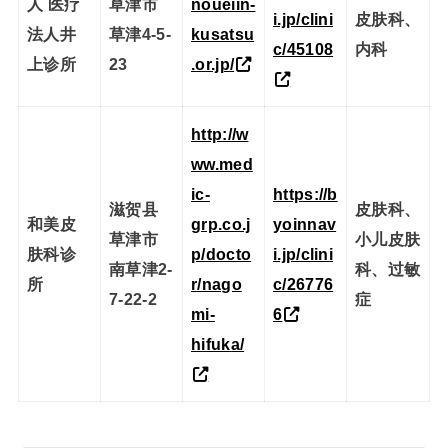
人 医疗
草津市
noueiin-
i.jp/clini
皮肤科、
法人井
草津4-5-
kusatsu
c/45108
内科
上诊所
23
.or.jp/
http://w
ww.med
ic-
https://b
滋贺县
皮肤科、
和美皮
grp.co.j
yoinnav
草津市
小儿皮肤
肤科诊
p/docto
i.jp/clini
南草津2-
科、过敏
所
r/nago
c/26776
7-22-2
症
mi-
6
hifuka/