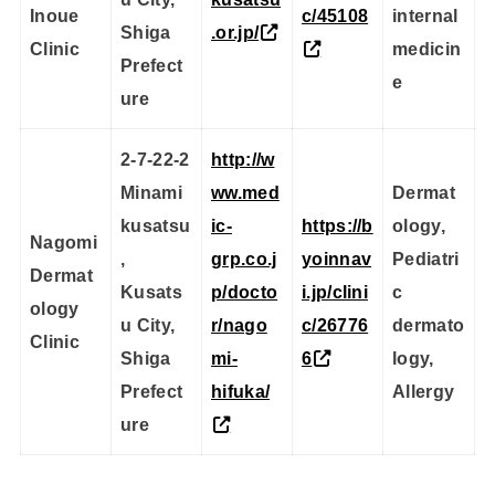
Inoue
c/45108
internal
Shiga
.or.jp/
Clinic
medicin
Prefect
e
ure
2-7-22-2
http://w
Minami
ww.med
Dermat
kusatsu
ic-
https://b
ology,
Nagomi
,
grp.co.j
yoinnav
Pediatri
Dermat
Kusats
p/docto
i.jp/clini
c
ology
u City,
r/nago
c/26776
dermato
Clinic
Shiga
mi-
6
logy,
Prefect
hifuka/
Allergy
ure