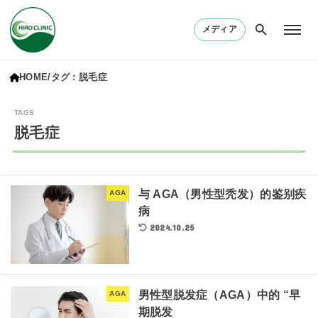
メディア
HOME
タグ : 脱毛症
脱毛症
与 AGA（男性型秃发）的鉴别疾
AGA
病
2024.10.25
男性型脱发症（AGA）中的 “早
AGA
期脱发