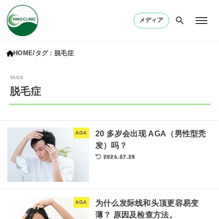
メディア
HOME
タグ : 脱毛症
脱毛症
20 多岁会出现 AGA（男性型秃
AGA
发）吗？
2026.07.28
为什么发际线和头顶更容易变
AGA
薄？ 原因及检查方法。