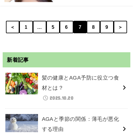
＜
1
…
5
6
7
8
9
＞
新着記事
髪の健康とAGA予防に役立つ食
材とは？
2025.10.20
AGAと季節の関係：薄毛が悪化
する理由