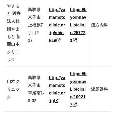
やまも
鳥取県
http://ya
https://b
と 医療
米子市
mamoto
yoinnav
法人社
上福原7
clinic.or
i.jp/clini
漢方内科
団やま
丁目2-
.jp/shin
c/25772
もと 新
17
kai/
1
開山本
クリニ
ック
https://b
鳥取県
http://ya
山本ク
yoinnav
米子市
mamoto
リニッ
i.jp/clini
泌尿器科
車尾南1-
clinic.or
ク
c/10921
8-32
.jp
7