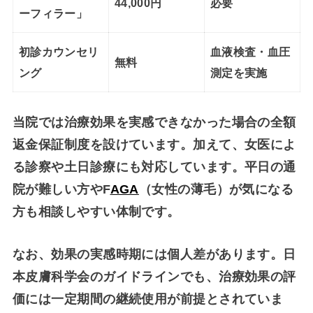
44,000円
必要
ーフィラー」
初診カウンセリ
血液検査・血圧
無料
ング
測定を実施
当院では治療効果を実感できなかった場合の
全額
返金保証制度
を設けています。加えて、女医によ
る診察や
土日診療
にも対応しています。平日の通
院が難しい方やF
AGA
（女性の薄毛）が気になる
方も相談しやすい体制です。
なお、効果の実感時期には個人差があります。日
本皮膚科学会のガイドラインでも、治療効果の評
価には一定期間の継続使用が前提とされていま