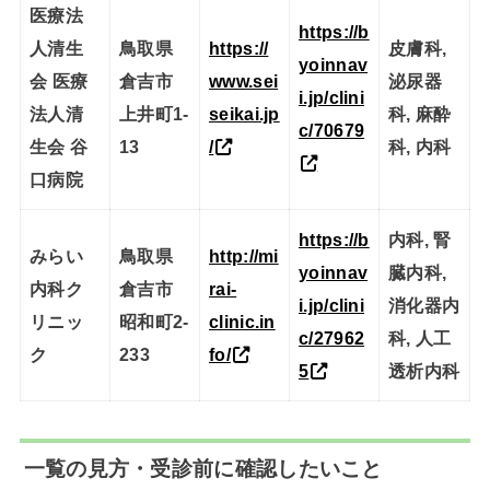
医療法
https://b
人清生
鳥取県
https://
皮膚科,
yoinnav
会 医療
倉吉市
www.sei
泌尿器
i.jp/clini
法人清
上井町1-
seikai.jp
科, 麻酔
c/70679
生会 谷
13
/
科, 内科
口病院
https://b
内科, 腎
みらい
鳥取県
http://mi
yoinnav
臓内科,
内科ク
倉吉市
rai-
i.jp/clini
消化器内
リニッ
昭和町2-
clinic.in
c/27962
科, 人工
ク
233
fo/
5
透析内科
一覧の見方・受診前に確認したいこと