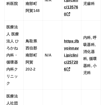
N/A
i.jp/clini
科医院
南部町
児歯科
c/13576
阿賀148
0
医療法
人 医療
内科, 呼
法人 ひ
鳥取県
https://b
吸器科,
ろかね
西伯郡
yoinnav
消化器
内科・
南部町
N/A
i.jp/clini
科, 循環
循環器
阿賀
c/25720
器科, 小
内科ク
202-2
6
児科
リニッ
ク
医療法
人社団