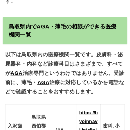
す。
鳥取県内で
AGA
・薄毛の相談ができる医療
機関一覧
以下は鳥取県内の医療機関一覧です。皮膚科・泌
尿器科・内科など診療科目はさまざまで、
すべて
が
AGA
治療専門というわけではありません
。受診
前に、薄毛・
AGA
治療に対応しているかを電話な
どで確認することをおすすめします。
https://b
鳥取県
yoinnav
入沢歯
西伯郡
歯科, 小