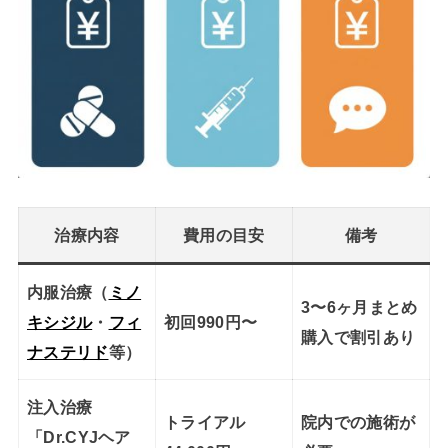
治療内容
費用の目安
備考
内服治療（
ミノ
3〜6ヶ月まとめ
キシジル
・
フィ
初回990円〜
購入で割引あり
ナステリド
等）
注入治療
トライアル
院内での施術が
「Dr.CYJヘア