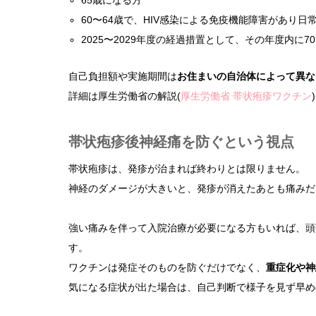
65歳になる方
60〜64歳で、HIV感染による免疫機能障害があり
2025〜2029年度の経過措置として、その年度内に70・
自己負担額や実施期間は
お住まいの自治体によって異な
詳細は厚生労働省の解説(
厚生労働省 帯状疱疹ワクチン
帯状疱疹後神経痛を防ぐという視点
帯状疱疹は、発疹が治まれば終わりとは限りません。
神経のダメージが大きいと、発疹が消えたあとも痛みだ
強い痛みを伴って入院治療が必要になる方もいれば、頭
す。
ワクチンは発症そのものを防ぐだけでなく、
重症化や神
気になる症状が出た場合は、自己判断で様子を見ず早め