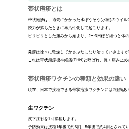
帯状疱疹とは
帯状疱疹は、過去にかかった水ぼうそう(水痘)のウイル
疫力が落ちたときに再活性化して起こります。
ピリピリとした痛みから始まり、2〜3日ほど経つと体
発疹は徐々に乾燥してかさぶたになり治っていきますが
これは帯状疱疹後神経痛(PHN)と呼ばれ、長く痛み止
帯状疱疹ワクチンの種類と効果の違い
現在、日本で接種できる帯状疱疹ワクチンには2種類あ
生ワクチン
皮下注射を1回接種します。
予防効果は接種1年後で約6割、5年後で約4割とされて