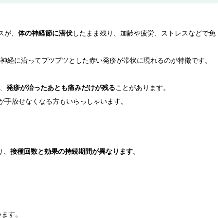
スが、
体の神経節に潜伏
したまま残り、加齢や疲労、ストレスなどで免
の神経に沿ってプツプツとした赤い発疹が帯状に現れるのが特徴です。
、
発疹が治ったあとも痛みだけが残る
ことがあります。
めが手放せなくなる方もいらっしゃいます。
り、
接種回数と効果の持続期間が異なります
。
います。