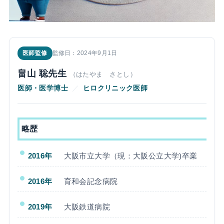
医師監修
監修日：2024年9月1日
畠山 聡先生
（はたやま さとし）
医師・医学博士
／
ヒロクリニック医師
略歴
2016年
大阪市立大学（現：大阪公立大学)卒業
2016年
育和会記念病院
2019年
大阪鉄道病院