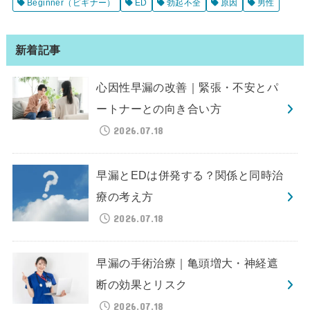
Beginner（ビギナー）
ED
勃起不全
原因
男性
新着記事
心因性早漏の改善｜緊張・不安とパ
ートナーとの向き合い方
2026.07.18
早漏とEDは併発する？関係と同時治
療の考え方
2026.07.18
早漏の手術治療｜亀頭増大・神経遮
断の効果とリスク
2026.07.18