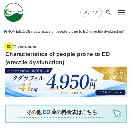
メディア
HOME
ED
Characteristics of people prone to ED (erectile dysfunction)
2024.10.10
ED
Characteristics of people prone to ED
(erectile dysfunction)
その他
薬の料金表はこちら