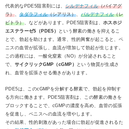
代表的なPDE5阻害剤には、
シルデナフィル
（バイアグ
ラ）
、
タダラフィル
（シアリス）
、
バルデナフィル
（レ
ビトラ）
、などがあります。PDE5阻害剤は、
ホスホジ
エステラーゼ5（PDE5）
という酵素の働きを抑えるこ
とで、勃起を助けます。通常、性的興奮が起こると、ペ
ニスの血管が拡張し、血流が増加して勃起が生じます。
この過程には、一酸化窒素（NO）が分泌されること
で、
サイクリックGMP（cGMP）
という物質が生成さ
れ、血管を拡張させる働きがあります。
PDE5は、このcGMPを分解する酵素で、勃起を抑制す
る方向に働きます。PDE5阻害剤は、この酵素の働きを
ブロックすることで、cGMPの濃度を高め、血管の拡張
を促進し、ペニスへの血流を増やします。
その結果、性的刺激があった場合に勃起が促進されるた