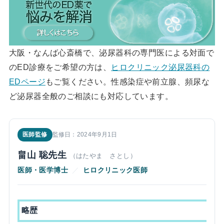
大阪・なんば心斎橋で、泌尿器科の専門医による対面で
のED診療をご希望の方は、
ヒロクリニック泌尿器科の
EDページ
もご覧ください。性感染症や前立腺、頻尿な
ど泌尿器全般のご相談にも対応しています。
医師監修
監修日：2024年9月1日
畠山 聡先生
（はたやま さとし）
医師・医学博士
／
ヒロクリニック医師
略歴