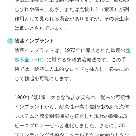
しびれや痛み、あざ、または点状出血（紫斑）が副
作用として見られる場合がありますが、その発生率
は低いとされています。
陰茎インプラント
:
陰茎インプラントは、1973年に導入された重度の
勃
起不全
（
ED
）に対する外科的治療法です。この手
術では、陰茎に人工的なロッドを挿入し、必要に応
じて勃起を可能にします。
1980年代以降、大きな進歩が見られ、従来の可撓性
インプラントから、耐久性が高く信頼性のある流体
システムと感染制御機能を統合した現代の膨張式3
ピースプロテーゼへと進化しました。さらに、3D
プリンティング技術やニッケルチタン合金のような