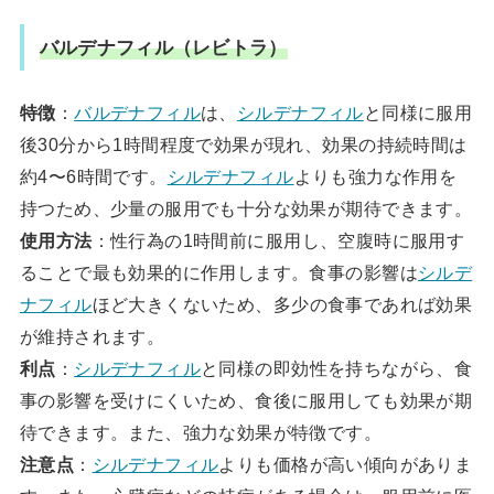
バルデナフィル（レビトラ）
特徴
：
バルデナフィル
は、
シルデナフィル
と同様に服用
後30分から1時間程度で効果が現れ、効果の持続時間は
約4〜6時間です。
シルデナフィル
よりも強力な作用を
持つため、少量の服用でも十分な効果が期待できます。
使用方法
：性行為の1時間前に服用し、空腹時に服用す
ることで最も効果的に作用します。食事の影響は
シルデ
ナフィル
ほど大きくないため、多少の食事であれば効果
が維持されます。
利点
：
シルデナフィル
と同様の即効性を持ちながら、食
事の影響を受けにくいため、食後に服用しても効果が期
待できます。また、強力な効果が特徴です。
注意点
：
シルデナフィル
よりも価格が高い傾向がありま