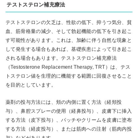
テストステロン補充療法
テストステロンの欠乏は、性欲の低下、抑うつ気分、貧
血、筋骨格量の減少、そして勃起機能の低下を引き起こ
す可能性があります。これは、加齢に伴う自然な現象と
して発生する場合もあれば、基礎疾患によって引き起こ
される場合もあります。テストステロン補充療法
（Testosterone Replacement Therapy, TRT）は、テス
トステロン値を生理的に機能する範囲に回復させること
を目的としています。
薬剤の投与方法には、頬の内側に置く方法（経頬投
与）、鼻腔スプレーの使用（経鼻投与）、皮膚下に挿入
する方法（皮下投与）、パッチやクリームを皮膚に塗布
する方法（経皮投与）、または筋肉への注射（筋肉内投
与）などがあります。