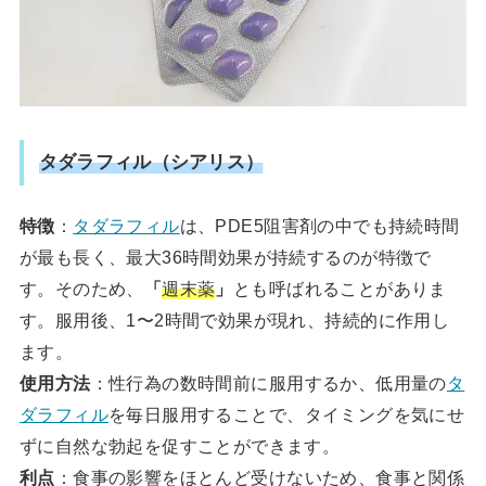
タダラフィル（シアリス）
特徴
：
タダラフィル
は、PDE5阻害剤の中でも持続時間
が最も長く、最大36時間効果が持続するのが特徴で
す。そのため、
「
週末薬
」
とも呼ばれることがありま
す。服用後、1〜2時間で効果が現れ、持続的に作用し
ます。
使用方法
：性行為の数時間前に服用するか、低用量の
タ
ダラフィル
を毎日服用することで、タイミングを気にせ
ずに自然な勃起を促すことができます。
利点
：食事の影響をほとんど受けないため、食事と関係