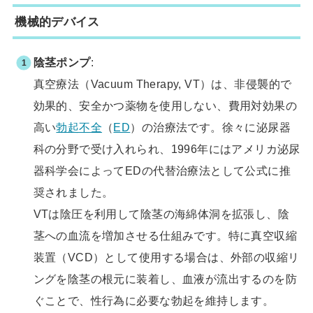
機械的デバイス
陰茎ポンプ
:
真空療法（Vacuum Therapy, VT）は、非侵襲的で
効果的、安全かつ薬物を使用しない、費用対効果の
高い
勃起不全
（
ED
）の治療法です。徐々に泌尿器
科の分野で受け入れられ、1996年にはアメリカ泌尿
器科学会によってEDの代替治療法として公式に推
奨されました。
VTは陰圧を利用して陰茎の海綿体洞を拡張し、陰
茎への血流を増加させる仕組みです。特に真空収縮
装置（VCD）として使用する場合は、外部の収縮リ
ングを陰茎の根元に装着し、血液が流出するのを防
ぐことで、性行為に必要な勃起を維持します。