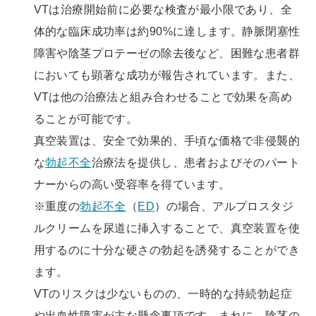
VTは治療開始前に必要な検査が最小限であり、全
体的な臨床成功率は約90%に達します。静脈閉塞性
障害や陰茎プロテーゼの除去後など、困難な患者群
においても顕著な成功が報告されています。また、
VTは他の治療法と組み合わせることで効果を高め
ることが可能です。
真空装置は、安全で効果的、手頃な価格で非侵襲的
な
勃起不全
治療法を提供し、患者およびそのパート
ナーからの高い受容率を得ています。
※重度の
勃起不全
（
ED
）の場合、アルプロスタジ
ルクリームを尿道に挿入することで、真空装置を使
用するのに十分な硬さの勃起を誘発することができ
ます。
VTのリスクは少ないものの、一時的な持続勃起症
や出血性障害が主な懸念事項です。まれに、陰茎の