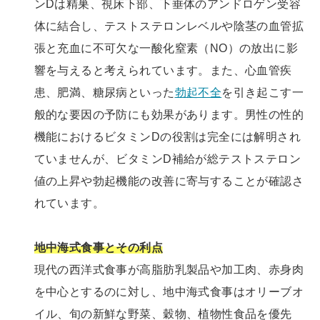
ンDは精巣、視床下部、下垂体のアンドロゲン受容
体に結合し、テストステロンレベルや陰茎の血管拡
張と充血に不可欠な一酸化窒素（NO）の放出に影
響を与えると考えられています。また、心血管疾
患、肥満、糖尿病といった
勃起不全
を引き起こす一
般的な要因の予防にも効果があります。男性の性的
機能におけるビタミンDの役割は完全には解明され
ていませんが、ビタミンD補給が総テストステロン
値の上昇や勃起機能の改善に寄与することが確認さ
れています。
地中海式食事とその利点
現代の西洋式食事が高脂肪乳製品や加工肉、赤身肉
を中心とするのに対し、地中海式食事はオリーブオ
イル、旬の新鮮な野菜、穀物、植物性食品を優先