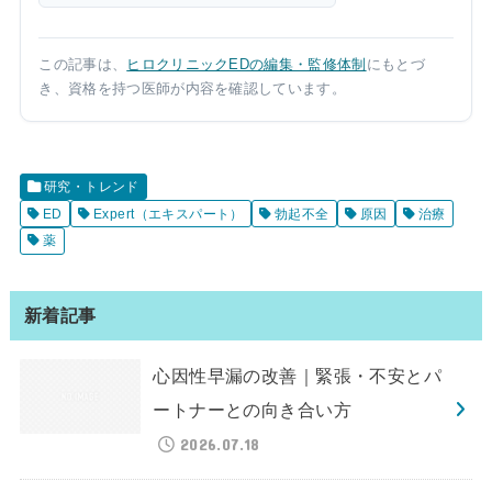
この記事は、
ヒロクリニックEDの編集・監修体制
にもとづ
き、資格を持つ医師が内容を確認しています。
研究・トレンド
ED
Expert（エキスパート）
勃起不全
原因
治療
薬
新着記事
心因性早漏の改善｜緊張・不安とパ
ートナーとの向き合い方
2026.07.18