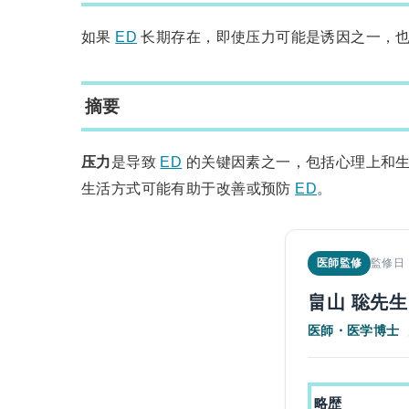
如果
ED
长期存在，即使压力可能是诱因之一，
摘要
压力
是导致
ED
的关键因素之一，包括心理上和
生活方式可能有助于改善或预防
ED
。
医師監修
監修日：
畠山 聡先生
医師・医学博士
略歴