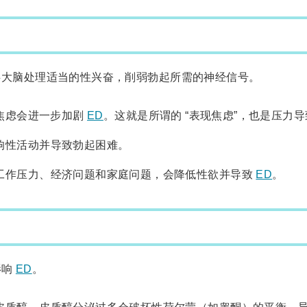
大脑处理适当的性兴奋，削弱勃起所需的神经信号。
焦虑会进一步加剧
ED
。这就是所谓的 “表现焦虑”，也是压力
响性活动并导致勃起困难。
工作压力、经济问题和家庭问题，会降低性欲并导致
ED
。
影响
ED
。
皮质醇。皮质醇分泌过多会破坏性荷尔蒙（如睾酮）的平衡，