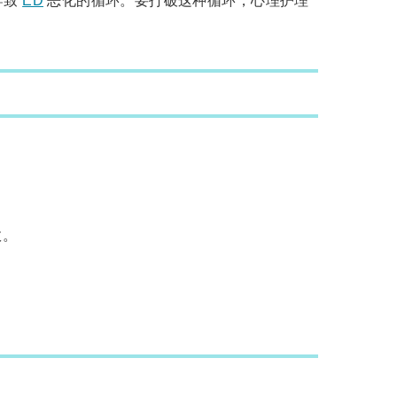
导致
ED
恶化的循环。要打破这种循环，心理护理
效。