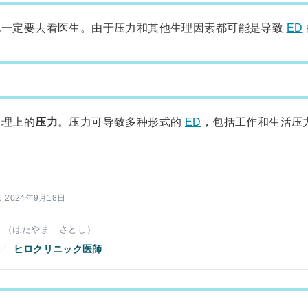
也一定要去看医生。由于压力和其他生理因素都可能是导致
ED
生理上的
压力
。压力可导致多种形式的
ED
，包括工作和生活压
2024年9月18日
（はたやま さとし）
／
ヒロクリニック医師