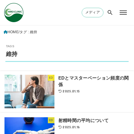
メディア
HOME
タグ : 維持
維持
EDとマスターベーション頻度の関
ED
係
2025.01.15
射精時間の平均について
ED
2025.01.16