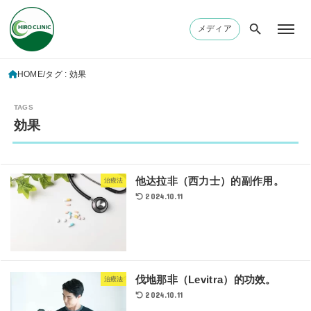
メディア
HOME
タグ : 効果
効果
他达拉非（西力士）的副作用。
治療法
2024.10.11
伐地那非（Levitra）的功效。
治療法
2024.10.11