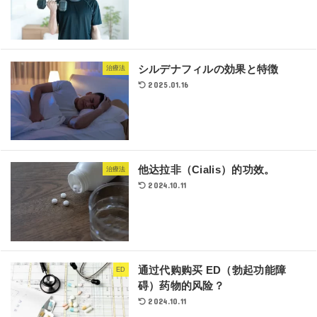
シルデナフィルの効果と特徴
治療法
2025.01.16
他达拉非（Cialis）的功效。
治療法
2024.10.11
通过代购购买 ED（勃起功能障
ED
碍）药物的风险？
2024.10.11