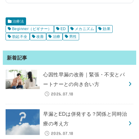
治療法
Beginner（ビギナー）
ED
メカニズム
効果
勃起不全
改善
治療
男性
新着記事
心因性早漏の改善｜緊張・不安とパ
ートナーとの向き合い方
2026.07.18
早漏とEDは併発する？関係と同時治
療の考え方
2026.07.18