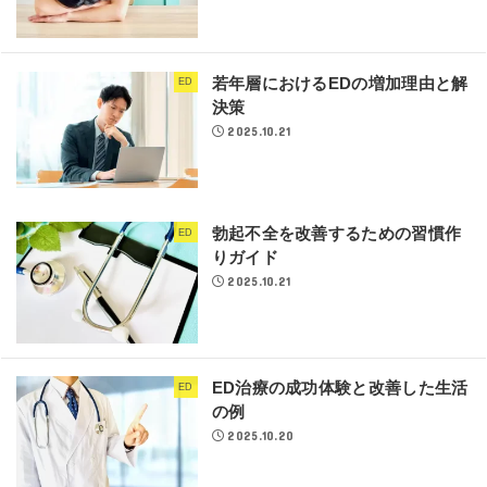
若年層におけるEDの増加理由と解
ED
決策
2025.10.21
勃起不全を改善するための習慣作
ED
りガイド
2025.10.21
ED治療の成功体験と改善した生活
ED
の例
2025.10.20