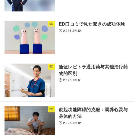
ED口コミで見た驚きの成功体験
ED
2025.09.12
验证レビトラ通用药与其他治疗药
ED
物的区别
2025.09.17
勃起功能障碍的克服：调养心灵与
ED
身体的方法
2025.09.12