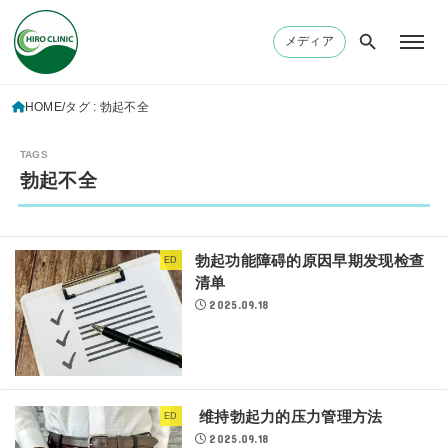
メディア
HOME
タグ : 勃起不全
勃起不全
勃起功能障碍的原因早期发现检查
ED
清单
2025.09.18
维持勃起力的压力管理方法
ED
2025.09.18