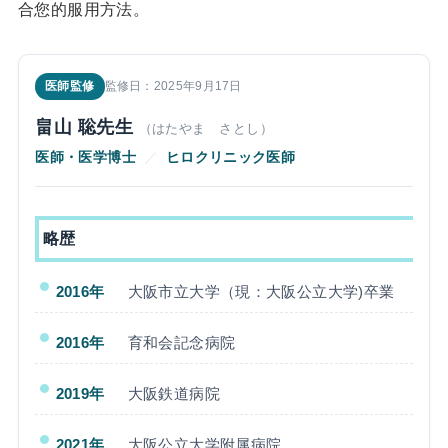
合您的服用方法。
医師監修
監修日：2025年9月17日
畠山 聡先生
（はたやま さとし）
医師・医学博士
／
ヒロクリニック医師
略歴
2016年
大阪市立大学（現：大阪公立大学)卒業
2016年
育和会記念病院
2019年
大阪鉄道病院
2021年
大阪公立大学附属病院