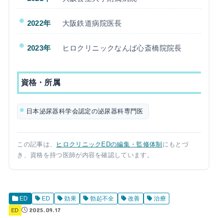
2022年
大阪鉄道病院医長
2023年
ヒロクリニックなんば心斎橋院院長
資格・所属
日本泌尿器科学会認定の泌尿器科専門医
この記事は、
ヒロクリニックEDの編集・監修体制
にもとづ
き、資格を持つ医師が内容を確認しています。
ED
ED
効果
勃起不全
改善
治療
2025.09.17
ED