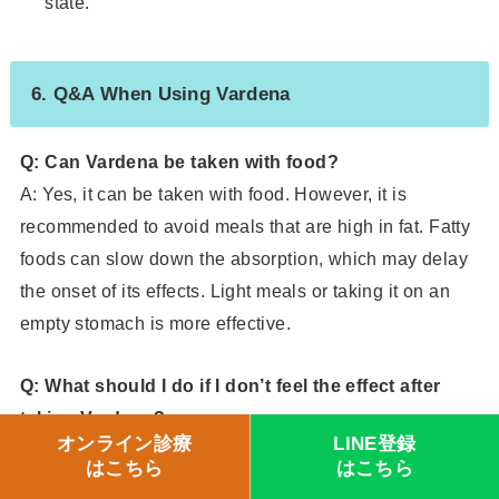
state.
6. Q&A When Using Vardena
Q: Can Vardena be taken with food?
A: Yes, it can be taken with food. However, it is
recommended to avoid meals that are high in fat. Fatty
foods can slow down the absorption, which may delay
the onset of its effects. Light meals or taking it on an
empty stomach is more effective.
Q: What should I do if I don’t feel the effect after
taking Vardena?
オンライン診療
LINE登録
A: Vardena works only in response to sexual
はこちら
はこちら
stimulation. Make sure you are relaxed and feeling