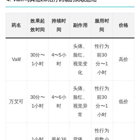
效果起
持续时
服用时
药名
副作用
价格
效时间
间
间
头痛、
性行为
30分〜
4〜5小
脸红、
前30
Valif
高价
1小时
时
视觉变
分〜1
化
小时
头痛、
性行为
30分〜
4〜6小
脸红、
前30
万艾可
低价
1小时
时
视觉异
分〜1
常
小时
性行为
1小时
最长36
背痛、
前数小