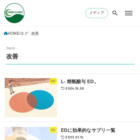
メディア
HOME
タグ : 改善
改善
L- 精氨酸与 ED。
ED
2024.10.08
EDに効果的なサプリ一覧
ED
2025.01.16