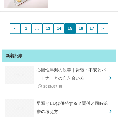
＜
1
…
13
14
15
16
17
＞
新着記事
心因性早漏の改善｜緊張・不安とパ
ートナーとの向き合い方
2026.07.18
早漏とEDは併発する？関係と同時治
療の考え方