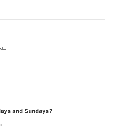
d...
urdays and Sundays?
o...