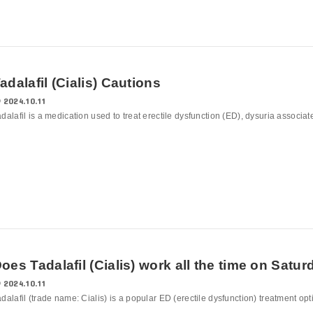
adalafil (Cialis) Cautions
2024.10.11
dalafil is a medication used to treat erectile dysfunction (ED), dysuria associate
oes Tadalafil (Cialis) work all the time on Sat
2024.10.11
dalafil (trade name: Cialis) is a popular ED (erectile dysfunction) treatment opti