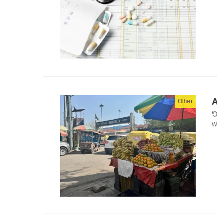
A
Other
Wi