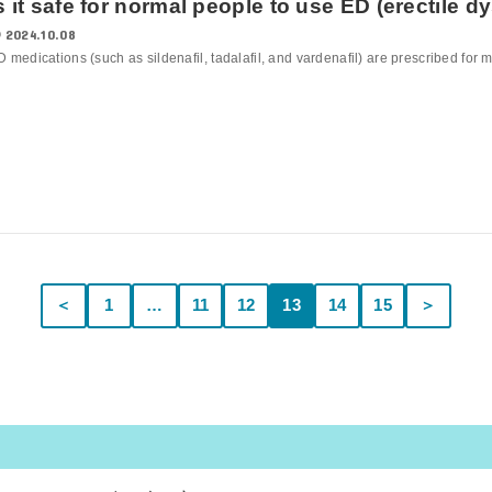
s it safe for normal people to use ED (erectile 
2024.10.08
 medications (such as sildenafil, tadalafil, and vardenafil) are prescribed for m
＜
1
…
11
12
13
14
15
＞