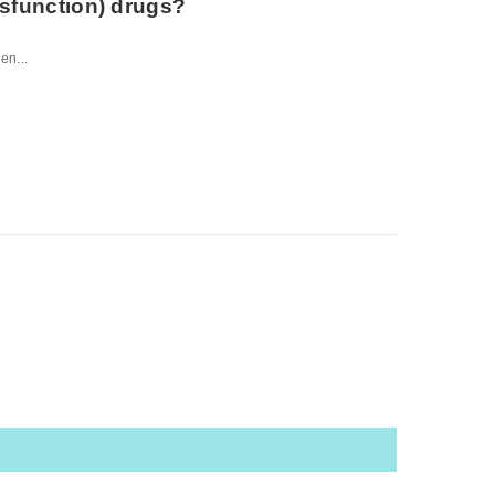
dysfunction) drugs?
en...