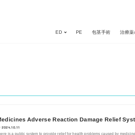
ED
PE
包茎手術
治療薬
edicines Adverse Reaction Damage Relief Sys
2024.10.11
here is a public system to provide relief for health problems caused by medicine