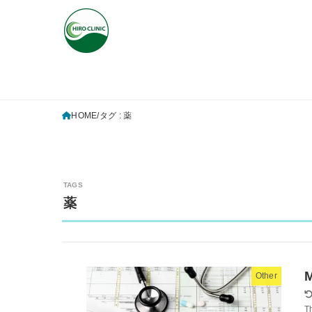
HOME
タグ : 薬
薬
M
Other
T