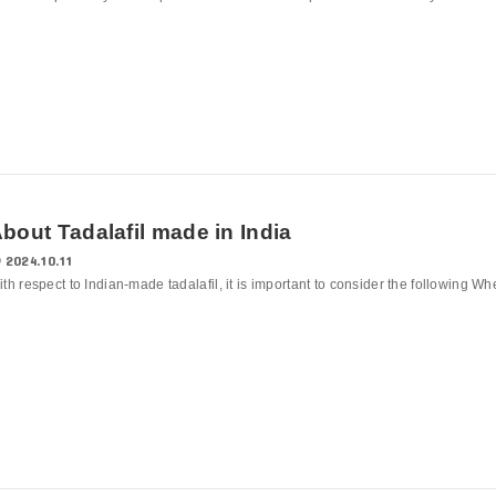
bout Tadalafil made in India
2024.10.11
th respect to Indian-made tadalafil, it is important to consider the following Whe