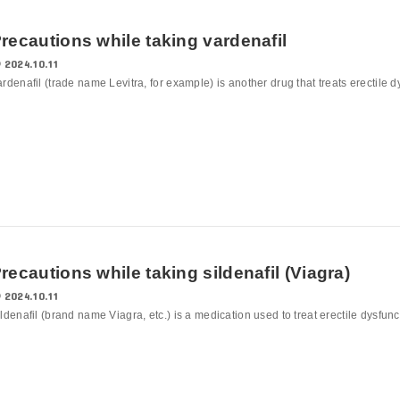
recautions while taking vardenafil
2024.10.11
rdenafil (trade name Levitra, for example) is another drug that treats erectile dy
recautions while taking sildenafil (Viagra)
2024.10.11
ldenafil (brand name Viagra, etc.) is a medication used to treat erectile dysfunct