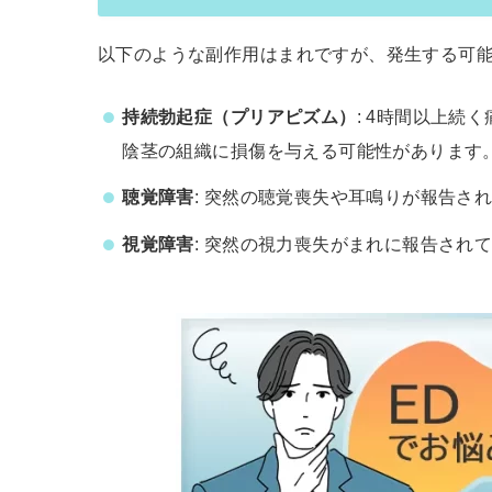
以下のような副作用はまれですが、発生する可
持続勃起症（プリアピズム）
: 4時間以上
陰茎の組織に損傷を与える可能性があります
聴覚障害
: 突然の聴覚喪失や耳鳴りが報告さ
視覚障害
: 突然の視力喪失がまれに報告され