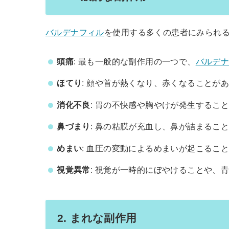
バルデナフィル
を使用する多くの患者にみられ
頭痛
: 最も一般的な副作用の一つで、
バルデ
ほてり
: 顔や首が熱くなり、赤くなることが
消化不良
: 胃の不快感や胸やけが発生するこ
鼻づまり
: 鼻の粘膜が充血し、鼻が詰まるこ
めまい
: 血圧の変動によるめまいが起こるこ
視覚異常
: 視覚が一時的にぼやけることや、
2. まれな副作用