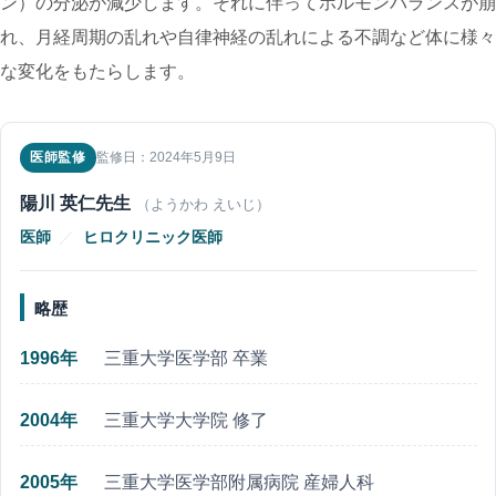
ン）の分泌が減少します。それに伴ってホルモンバランスが崩
れ、月経周期の乱れや自律神経の乱れによる不調など体に様々
な変化をもたらします。
医師監修
監修日：2024年5月9日
陽川 英仁先生
（ようかわ えいじ）
医師
／
ヒロクリニック医師
略歴
1996年
三重大学医学部 卒業
2004年
三重大学大学院 修了
2005年
三重大学医学部附属病院 産婦人科