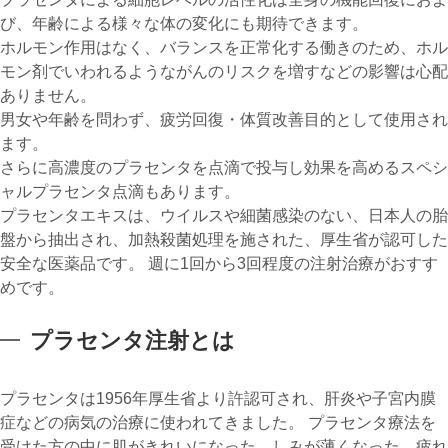
び、年齢による様々な体の変化にも期待できます。
ホルモン作用はなく、バランスを正常化する働きのため、ホル
モン剤でいわれるようながんのリスクを増すなどの影響は心配
ありません。
男女や年齢を問わず、疲労回復・体質改善目的として使用され
ます。
さらに高濃度のプラセンタを点滴で投与し効果を高めるスペシ
ャルプラセンタ点滴もあります。
プラセンタエキスは、ウイルスや細菌感染のない、日本人の胎
盤から抽出され、加熱殺菌処理を施された、厚生省が認可した
安全な医薬品です。 週に1回から3回程度の注射治療がおすす
めです。
プラセンタ注射とは
プラセンタは1956年厚生省より許認可され、肝炎や子宮内膜
症などの病気の治療に使われてきました。 プラセンタ療法を
受けた方の中に肌がきれいになった、しみが薄くなった、疲れ