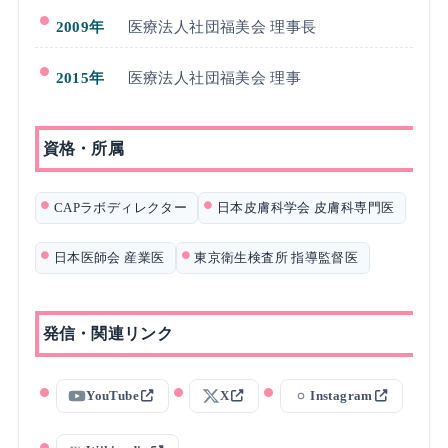
2009年
医療法人社団福美会 理事長
2015年
医療法人社団福美会 理事
資格・所属
CAPラボディレクター
日本皮膚科学会 皮膚科専門医
日本医師会 産業医
東京衛生検査所 指導監督医
発信・関連リンク
YouTube
X
Instagram