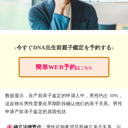
↓今すぐDNA出生前親子鑑定を予約する↓
簡単WEB予約
はこちら
数据显示，在产前亲子鉴定的申请人中，男性约占 30%，
这反映出男性需要在早期阶段确认他们的亲子关系。男性
申请产前亲子鉴定的原因包括
确立法律责任
：男性可能希望尽早确立亲子关系，以