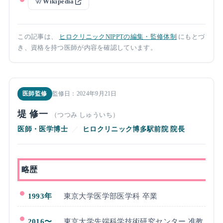
Wikipedia
この記事は、
ヒロクリニックNIPPTの編集・監修体制
にもとづ
き、資格を持つ医師が内容を確認しています。
医師監修
監修日：2024年9月21日
堤 修一
（つつみ しゅういち）
医師・医学博士
／
ヒロクリニック博多駅前院 院長
略歴
1993年
東京大学医学部医学科 卒業
2016〜
東京大学先端科学技術研究センター 准教