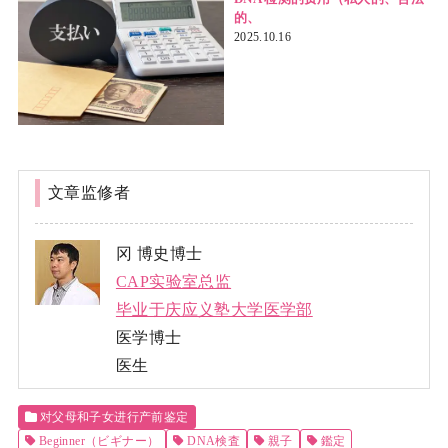
的、
2025.10.16
文章监修者
冈 博史博士
CAP实验室总监
毕业于庆应义塾大学医学部
医学博士
医生
对父母和子女进行产前鉴定
Beginner（ビギナー）
DNA検査
親子
鑑定