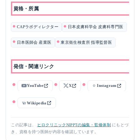
資格・所属
CAPラボディレクター
日本皮膚科学会 皮膚科専門医
日本医師会 産業医
東京衛生検査所 指導監督医
発信・関連リンク
YouTube
X
Instagram
Wikipedia
この記事は、
ヒロクリニックNIPPTの編集・監修体制
にもとづ
き、資格を持つ医師が内容を確認しています。