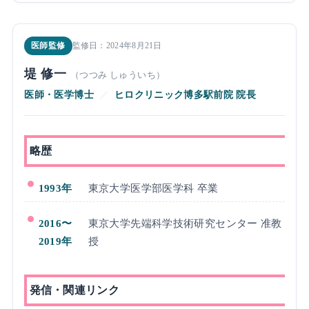
医師監修
監修日：2024年8月21日
堤 修一
（つつみ しゅういち）
医師・医学博士
／
ヒロクリニック博多駅前院 院長
略歴
1993年
東京大学医学部医学科 卒業
2016〜
東京大学先端科学技術研究センター 准教
2019年
授
発信・関連リンク