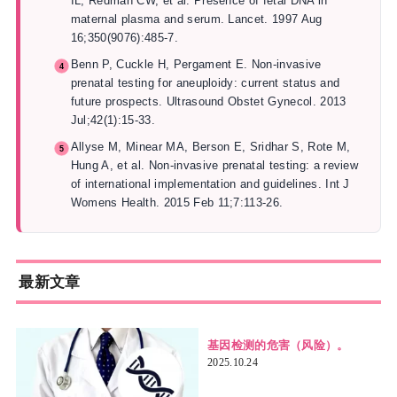
IL, Redman CW, et al. Presence of fetal DNA in
maternal plasma and serum. Lancet. 1997 Aug
16;350(9076):485-7.
Benn P, Cuckle H, Pergament E. Non-invasive
prenatal testing for aneuploidy: current status and
future prospects. Ultrasound Obstet Gynecol. 2013
Jul;42(1):15-33.
Allyse M, Minear MA, Berson E, Sridhar S, Rote M,
Hung A, et al. Non-invasive prenatal testing: a review
of international implementation and guidelines. Int J
Womens Health. 2015 Feb 11;7:113-26.
最新文章
基因检测的危害（风险）。
2025.10.24