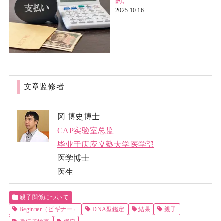
的、
2025.10.16
文章监修者
冈 博史博士
CAP实验室总监
毕业于庆应义塾大学医学部
医学博士
医生
親子関係について
Beginner（ビギナー）
DNA型鑑定
結果
親子