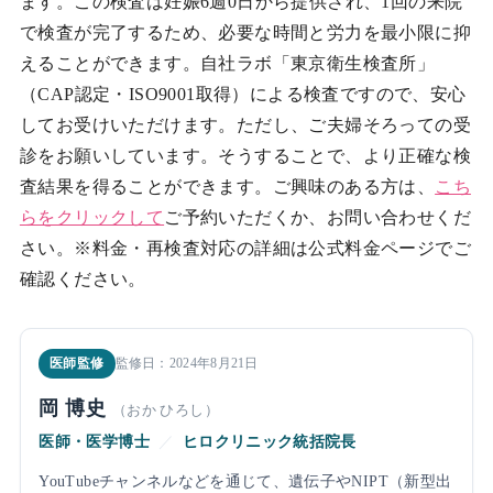
ます。この検査は妊娠6週0日から提供され、1回の来院
で検査が完了するため、必要な時間と労力を最小限に抑
えることができます。自社ラボ「東京衛生検査所」
（CAP認定・ISO9001取得）による検査ですので、安心
してお受けいただけます。ただし、ご夫婦そろっての受
診をお願いしています。そうすることで、より正確な検
査結果を得ることができます。ご興味のある方は、
こち
らをクリックして
ご予約いただくか、お問い合わせくだ
さい。※料金・再検査対応の詳細は公式料金ページでご
確認ください。
医師監修
監修日：2024年8月21日
岡 博史
（おか ひろし）
医師・医学博士
／
ヒロクリニック統括院長
YouTubeチャンネルなどを通じて、遺伝子やNIPT（新型出