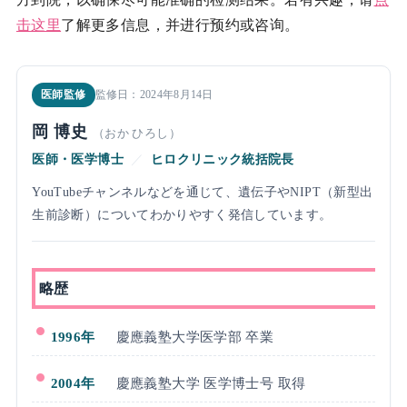
击这里
了解更多信息，并进行预约或咨询。
医師監修
監修日：2024年8月14日
岡 博史
（おか ひろし）
医師・医学博士
／
ヒロクリニック統括院長
YouTubeチャンネルなどを通じて、遺伝子やNIPT（新型出
生前診断）についてわかりやすく発信しています。
略歴
1996年
慶應義塾大学医学部 卒業
2004年
慶應義塾大学 医学博士号 取得