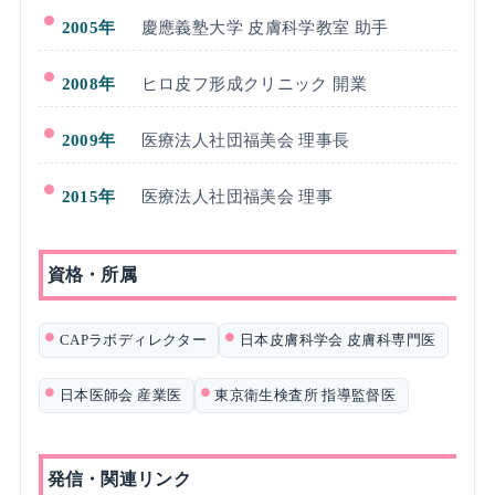
2005年
慶應義塾大学 皮膚科学教室 助手
2008年
ヒロ皮フ形成クリニック 開業
2009年
医療法人社団福美会 理事長
2015年
医療法人社団福美会 理事
資格・所属
CAPラボディレクター
日本皮膚科学会 皮膚科専門医
日本医師会 産業医
東京衛生検査所 指導監督医
発信・関連リンク