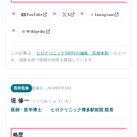
YouTube
X
Instagram
Wikipedia
この記事は、
ヒロクリニックNIPPTの編集・監修体制
にもとづ
き、資格を持つ医師が内容を確認しています。
医師監修
監修日：2024年8月14日
堤 修一
（つつみ しゅういち）
医師・医学博士
／
ヒロクリニック博多駅前院 院長
略歴