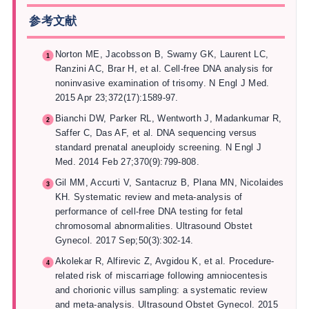
参考文献
Norton ME, Jacobsson B, Swamy GK, Laurent LC,
Ranzini AC, Brar H, et al. Cell-free DNA analysis for
noninvasive examination of trisomy. N Engl J Med.
2015 Apr 23;372(17):1589-97.
Bianchi DW, Parker RL, Wentworth J, Madankumar R,
Saffer C, Das AF, et al. DNA sequencing versus
standard prenatal aneuploidy screening. N Engl J
Med. 2014 Feb 27;370(9):799-808.
Gil MM, Accurti V, Santacruz B, Plana MN, Nicolaides
KH. Systematic review and meta-analysis of
performance of cell-free DNA testing for fetal
chromosomal abnormalities. Ultrasound Obstet
Gynecol. 2017 Sep;50(3):302-14.
Akolekar R, Alfirevic Z, Avgidou K, et al. Procedure-
related risk of miscarriage following amniocentesis
and chorionic villus sampling: a systematic review
and meta-analysis. Ultrasound Obstet Gynecol. 2015