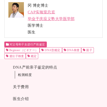
冈 博史博士
CAP实验室总监
毕业于庆应义塾大学医学部
医学博士
医生
对父母和子女进行产前鉴定
Beginner（ビギナー）
DNA型鑑定
DNA検査
親子
遺伝子検査
鑑定
DNA产前亲子鉴定的特点
检测精度
关于费用
医生介绍