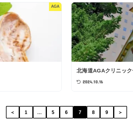
AGA
北海道AGAクリニック
2024.10.16
＜
1
…
5
6
7
8
9
＞