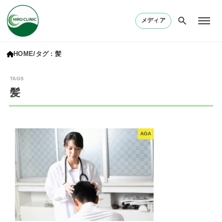
メディア
HOME
タグ : 髪
髪
AGA