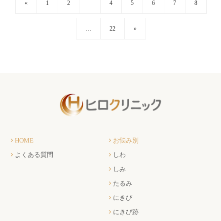
«
1
2
3
4
5
6
7
8
…
22
»
HOME
お悩み別
よくある質問
しわ
しみ
たるみ
にきび
にきび跡