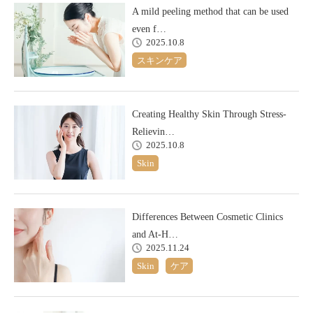
A mild peeling method that can be used
even f…
2025.10.8
スキンケア
Creating Healthy Skin Through Stress-
Relievin…
2025.10.8
Skin
Differences Between Cosmetic Clinics
and At-H…
2025.11.24
Skin
ケア