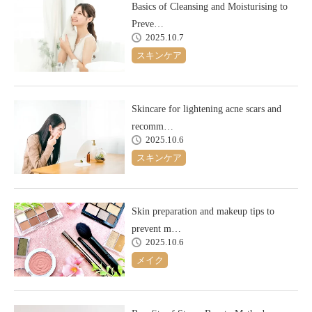
Basics of Cleansing and Moisturising to
Preve…
2025.10.7
スキンケア
Skincare for lightening acne scars and
recomm…
2025.10.6
スキンケア
Skin preparation and makeup tips to
prevent m…
2025.10.6
メイク