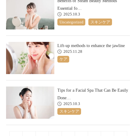
Benefits of Steam Beauty Methods
Essential fo…
2025.10.3
Uncategorized
スキンケア
Lift-up methods to enhance the jawline
2025.11.28
ケア
Tips for a Facial Spa That Can Be Easily
Done…
2025.10.3
スキンケア