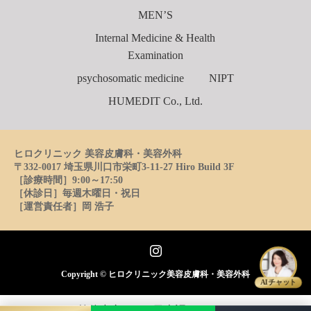
MEN’S
Internal Medicine & Health
Examination
psychosomatic medicine
NIPT
HUMEDIT Co., Ltd.
ヒロクリニック 美容皮膚科・美容外科
〒332-0017 埼玉県川口市栄町3-11-27 Hiro Build 3F
［診療時間］9:00～17:50
［休診日］毎週木曜日・祝日
［運営責任者］岡 浩子
Instagram
Copyright ©
ヒロクリニック美容皮膚科・美容外科
AIチャット
简体中文
日本語
English