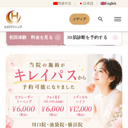
简体中文
日本語
English
メディア
初回体験 料金を見る
3D肌診断を予約する
›
›