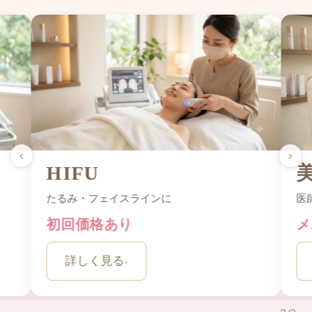
‹
›
HIFU
たるみ・フェイスラインに
医
初回価格あり
メ
詳しく見る
›