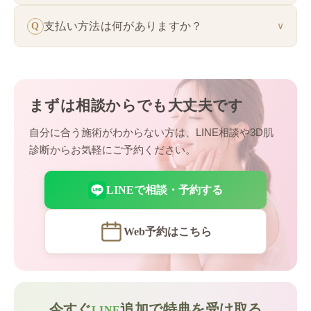
提案をいたしますので、お気軽にご相談くださ
川口院・池袋駅前院・新宿院・博多院でご受診い
い。
支払い方法は何がありますか？
Q
∨
ただけます。メニューによって対応院が異なる場
合がありますので、詳しくは各院ページをご確認
クレジットカード・医療ローン・各種QR決済な
ください。
どに対応しています。詳しくは「お支払いについ
て」をご覧ください。
まずは相談からでも大丈夫です
自分に合う施術がわからない方は、LINE相談や3D肌
診断からお気軽にご予約ください。
LINEで相談・予約する
Web予約はこちら
今すぐ
追加で特典を受け取る
LINE