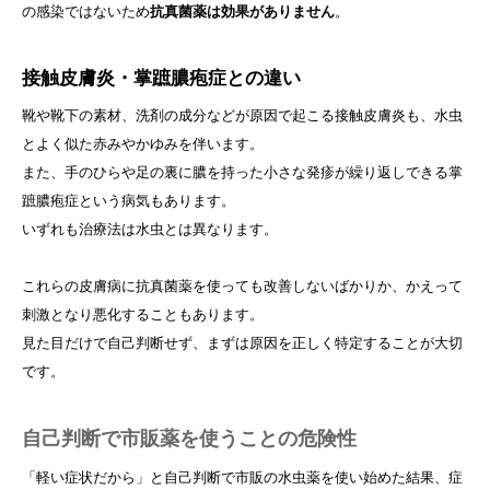
の感染ではないため
抗真菌薬は効果がありません
。
接触皮膚炎・掌蹠膿疱症との違い
靴や靴下の素材、洗剤の成分などが原因で起こる接触皮膚炎も、水虫
とよく似た赤みやかゆみを伴います。
また、手のひらや足の裏に膿を持った小さな発疹が繰り返しできる掌
蹠膿疱症という病気もあります。
いずれも治療法は水虫とは異なります。
これらの皮膚病に抗真菌薬を使っても改善しないばかりか、かえって
刺激となり悪化することもあります。
見た目だけで自己判断せず、まずは原因を正しく特定することが大切
です。
自己判断で市販薬を使うことの危険性
「軽い症状だから」と自己判断で市販の水虫薬を使い始めた結果、症