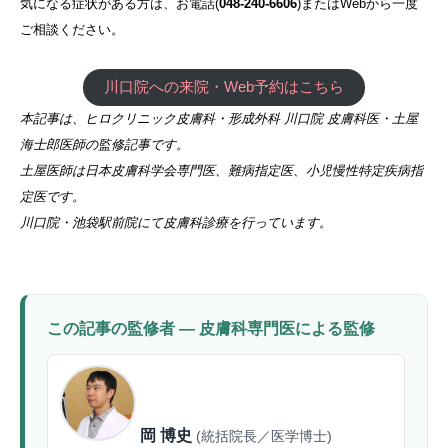
気になる症状がある方は、お電話(
048-240-6606
)またはWebから一度
ご相談ください。
川口院への来院・Web予約はこちら
本記事は、ヒロクリニック皮膚科・形成外科 川口院 皮膚科医・土屋
海士郎医師の監修記事です。
土屋医師は日本皮膚科学会専門医、難病指定医、小児慢性特定疾病指
定医です。
川口院・池袋駅前院にて皮膚科診療を行っています。
この記事の監修者 — 皮膚科専門医による監修
岡 博史
(統括院長／医学博士)