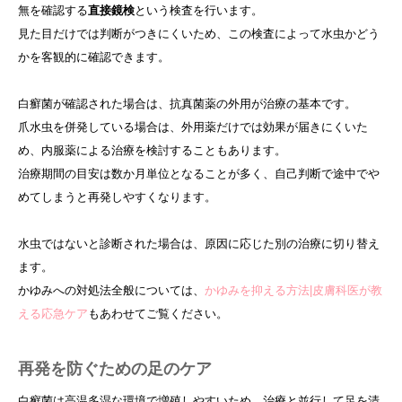
無を確認する
直接鏡検
という検査を行います。
見た目だけでは判断がつきにくいため、この検査によって水虫かどう
かを客観的に確認できます。
白癬菌が確認された場合は、抗真菌薬の外用が治療の基本です。
爪水虫を併発している場合は、外用薬だけでは効果が届きにくいた
め、内服薬による治療を検討することもあります。
治療期間の目安は数か月単位となることが多く、自己判断で途中でや
めてしまうと再発しやすくなります。
水虫ではないと診断された場合は、原因に応じた別の治療に切り替え
ます。
かゆみへの対処法全般については、
かゆみを抑える方法|皮膚科医が教
える応急ケア
もあわせてご覧ください。
再発を防ぐための足のケア
白癬菌は高温多湿な環境で増殖しやすいため、治療と並行して足を清