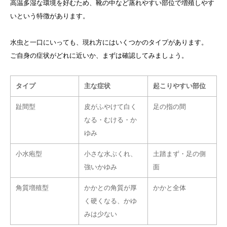
高温多湿な環境を好むため、靴の中など蒸れやすい部位で増殖しやす
いという特徴があります。
水虫と一口にいっても、現れ方にはいくつかのタイプがあります。
ご自身の症状がどれに近いか、まずは確認してみましょう。
タイプ
主な症状
起こりやすい部位
趾間型
皮がふやけて白く
足の指の間
なる・むける・か
ゆみ
小水疱型
小さな水ぶくれ、
土踏まず・足の側
強いかゆみ
面
角質増殖型
かかとの角質が厚
かかと全体
く硬くなる、かゆ
みは少ない