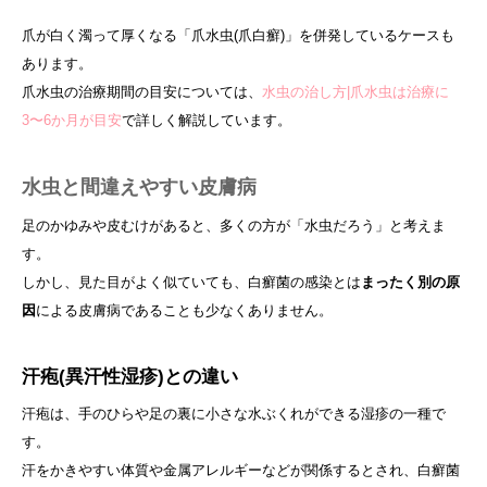
爪が白く濁って厚くなる「爪水虫(爪白癬)」を併発しているケースも
あります。
爪水虫の治療期間の目安については、
水虫の治し方|爪水虫は治療に
3〜6か月が目安
で詳しく解説しています。
水虫と間違えやすい皮膚病
足のかゆみや皮むけがあると、多くの方が「水虫だろう」と考えま
す。
しかし、見た目がよく似ていても、白癬菌の感染とは
まったく別の原
因
による皮膚病であることも少なくありません。
汗疱(異汗性湿疹)との違い
汗疱は、手のひらや足の裏に小さな水ぶくれができる湿疹の一種で
す。
汗をかきやすい体質や金属アレルギーなどが関係するとされ、白癬菌