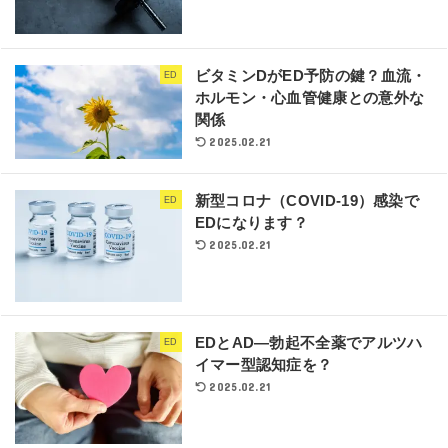
ビタミンDがED予防の鍵？血流・
ED
ホルモン・心血管健康との意外な
関係
2025.02.21
新型コロナ（COVID-19）感染で
ED
EDになります？
2025.02.21
EDとAD―勃起不全薬でアルツハ
ED
イマー型認知症を？
2025.02.21