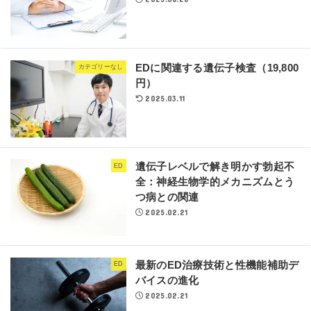
EDに関連する遺伝子検査（19,800
カテゴリーなし
円）
2025.03.11
遺伝子レベルで解き明かす勃起不
ED
全：神経生物学的メカニズムとう
つ病との関連
2025.02.21
最新のED治療技術と性機能補助デ
ED
バイスの進化
2025.02.21