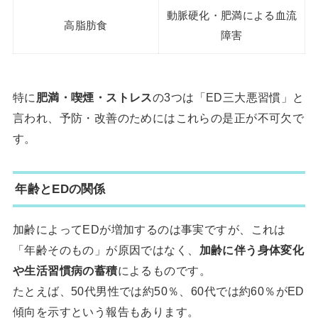
動脈硬化・肥満による血流
高脂肪食
障害
特に
肥満・喫煙・ストレス
の3つは「ED三大悪習慣」と
言われ、予防・改善のためにはこれらの是正が不可欠で
す。
年齢とEDの関係
加齢によってEDが増加するのは事実ですが、これは
「年齢そのもの」が原因ではなく、
加齢に伴う身体変化
や生活習慣病の蓄積
によるものです。
たとえば、50代男性では約50％、60代では約60％がED
傾向を示すという報告もあります。