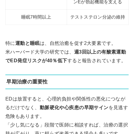
ンEが勃起機能を支える
睡眠7時間以上
テストステロン分泌の維持
特に
運動と睡眠
は、自然治癒を促す2大要素です。
米ハーバード大学の研究では、
週3回以上の有酸素運動
でED発症リスクが40％低下
すると報告されています。
早期治療の重要性
EDは放置すると、心理的負担や関係性の悪化につなが
るだけでなく、
動脈硬化や心疾患の早期サイン
を見逃す
危険もあります。
「少し気になる」段階で医師に相談すれば、治療の選択
肢が広がり、薬に頼らず改善できる場合も多いです。