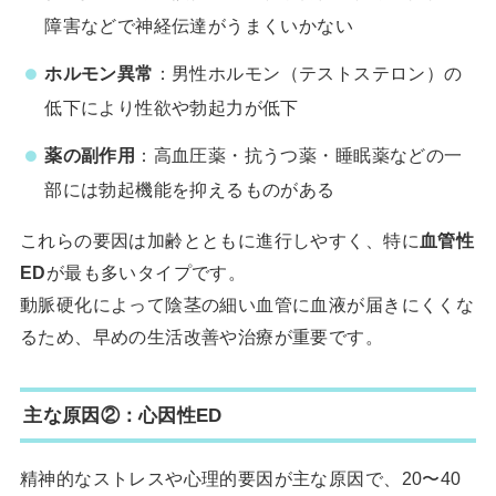
障害などで神経伝達がうまくいかない
ホルモン異常
：男性ホルモン（テストステロン）の
低下により性欲や勃起力が低下
薬の副作用
：高血圧薬・抗うつ薬・睡眠薬などの一
部には勃起機能を抑えるものがある
これらの要因は加齢とともに進行しやすく、特に
血管性
ED
が最も多いタイプです。
動脈硬化によって陰茎の細い血管に血液が届きにくくな
るため、早めの生活改善や治療が重要です。
主な原因②：心因性ED
精神的なストレスや心理的要因が主な原因で、20〜40