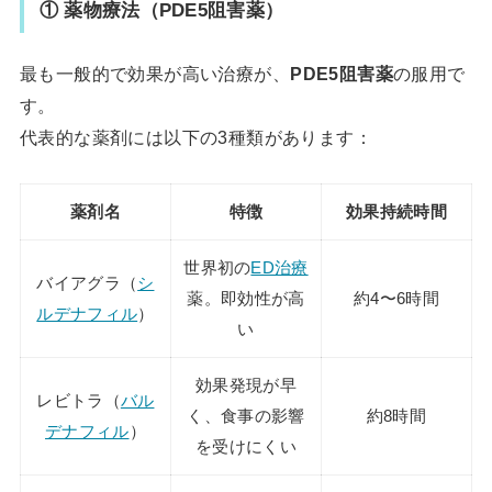
① 薬物療法（PDE5阻害薬）
最も一般的で効果が高い治療が、
PDE5阻害薬
の服用で
す。
代表的な薬剤には以下の3種類があります：
薬剤名
特徴
効果持続時間
世界初の
ED治療
バイアグラ（
シ
薬。即効性が高
約4〜6時間
ルデナフィル
）
い
効果発現が早
レビトラ（
バル
く、食事の影響
約8時間
デナフィル
）
を受けにくい