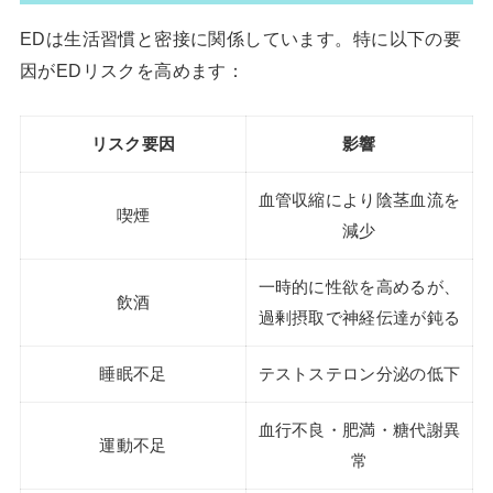
EDは生活習慣と密接に関係しています。特に以下の要
因がEDリスクを高めます：
リスク要因
影響
血管収縮により陰茎血流を
喫煙
減少
一時的に性欲を高めるが、
飲酒
過剰摂取で神経伝達が鈍る
睡眠不足
テストステロン分泌の低下
血行不良・肥満・糖代謝異
運動不足
常