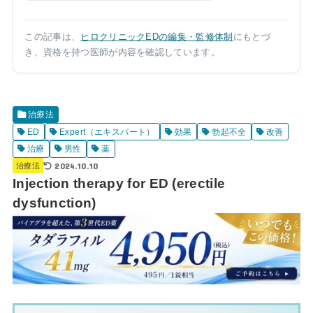
この記事は、
ヒロクリニックEDの編集・監修体制
にもとづ
き、資格を持つ医師が内容を確認しています。
治療法
ED
Expert（エキスパート）
効果
勃起不全
改善
治療
男性
薬
2024.10.10
治療法
Injection therapy for ED (erectile
dysfunction)