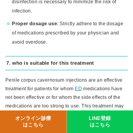
disinfection is necessary to minimize the risk of
infection.
Proper dosage use
: Strictly adhere to the dosage
of medications prescribed by your physician and
avoid overdose.
7.
who is suitable for this treatment
Penile corpus cavernosum injections are an effective
treatment for patients for whom
ED
medications have
not been effective or for whom the side effects of the
medications are too strong to use. This treatment may
also be the treatment of choice for patients who cannot
オンライン診療
LINE登録
use oral medications due to heart disease or high
はこちら
はこちら
blood pressure.