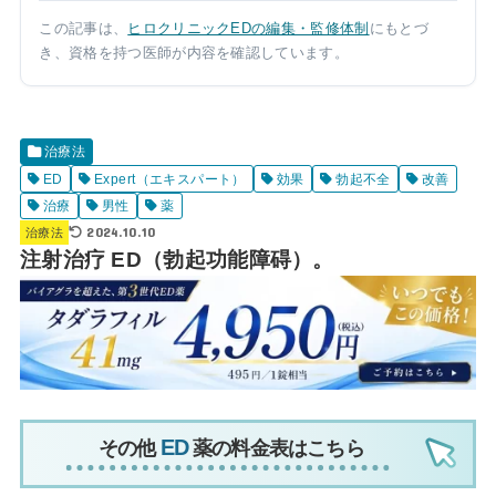
この記事は、
ヒロクリニックEDの編集・監修体制
にもとづ
き、資格を持つ医師が内容を確認しています。
治療法
ED
Expert（エキスパート）
効果
勃起不全
改善
治療
男性
薬
2024.10.10
治療法
注射治疗 ED（勃起功能障碍）。
その他
薬の料金表はこちら