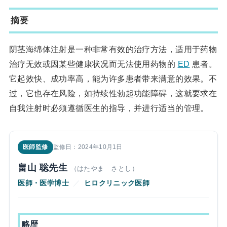
摘要
阴茎海绵体注射是一种非常有效的治疗方法，适用于药物
治疗无效或因某些健康状况而无法使用药物的
ED
患者。
它起效快、成功率高，能为许多患者带来满意的效果。不
过，它也存在风险，如持续性勃起功能障碍，这就要求在
自我注射时必须遵循医生的指导，并进行适当的管理。
医師監修
監修日：2024年10月1日
畠山 聡先生
（はたやま さとし）
医師・医学博士
／
ヒロクリニック医師
略歴