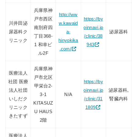
兵庫県神
http://ww
戸市西区
https://by
川井田泌
w.kawaid
南別府四
oinnavi.jp
尿器科ク
a-
泌尿器科
丁目368-
/clinic/38
リニック
hinyokika
1 和幸ビ
943
.com/
ル2F
兵庫県神
医療法人
戸市北区
社団 医療
https://by
甲栄台2-
法人社団
oinnavi.jp
泌尿器科,
3-1
N/A
いしだク
/clinic/31
腎臓内科
KITASUZ
リニック
1809
U HAUS
きたすず
2階
医療法人