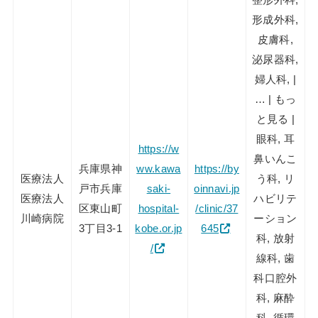
形成外科,
皮膚科,
泌尿器科,
婦人科, |
… | もっ
と見る |
眼科, 耳
https://w
鼻いんこ
兵庫県神
ww.kawa
https://by
医療法人
う科, リ
戸市兵庫
saki-
oinnavi.jp
医療法人
ハビリテ
区東山町
hospital-
/clinic/37
川崎病院
ーション
3丁目3-1
kobe.or.jp
645
科, 放射
/
線科, 歯
科口腔外
科, 麻酔
科, 循環