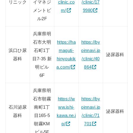
リニック
イマネジ
clinic.co
/clinic/17
メントビ
m/
9980
ル2F
兵庫県明
石市大明
https://ha
https://by
浜口ひ尿
石町1丁
maguti-
oinnavi.jp
泌尿器科
器科
目7-35 新
hinyoukik
/clinic/40
明ビル
a.com/
864
6F
兵庫県明
石市朝霧
https://w
https://by
石川泌尿
南町1丁
ww.ishi-
oinnavi.jp
泌尿器科
器科
目165-5
kawa.ne.j
/clinic/71
朝霧KM
p/
701
ビル5F