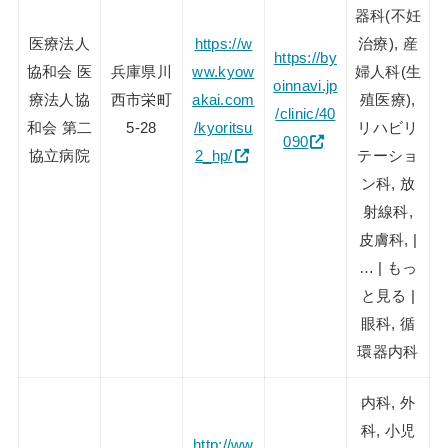
器科(不妊
医療法人
https://w
治療), 産
https://by
協和会 医
兵庫県川
ww.kyow
婦人科(生
oinnavi.jp
療法人協
西市栄町
akai.com
殖医療),
/clinic/40
和会 第二
5-28
/kyoritsu
リハビリ
090
協立病院
2_hp/
テーショ
ン科, 放
射線科,
皮膚科, |
… | もっ
と見る |
眼科, 循
環器内科
内科, 外
科, 小児
http://ww