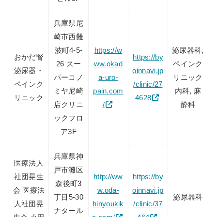
兵庫県尼
崎市西難
波町4-5-
https://w
泌尿器科,
おかだ腎
https://by
26 スー
ww.okad
ペインク
泌尿器・
oinnavi.jp
パーコノ
a-uro-
リニック
ペインク
/clinic/27
ミヤ尼崎
pain.com
内科, 麻
リニック
4628
店クリニ
/
酔科
ックフロ
ア3F
兵庫県神
医療法人
戸市灘区
社団晃生
http://ww
https://by
森後町3
会 医療法
w.oda-
oinnavi.jp
丁目5-30
泌尿器科
人社団晃
hinyoukik
/clinic/37
ナタール