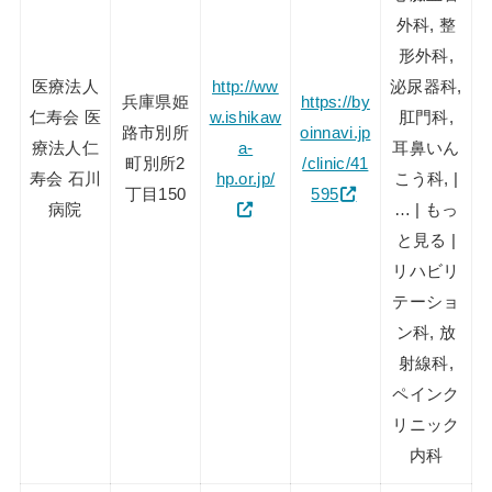
外科, 整
形外科,
医療法人
http://ww
泌尿器科,
兵庫県姫
https://by
仁寿会 医
w.ishikaw
肛門科,
路市別所
oinnavi.jp
療法人仁
a-
耳鼻いん
町別所2
/clinic/41
寿会 石川
hp.or.jp/
こう科, |
丁目150
595
病院
… | もっ
と見る |
リハビリ
テーショ
ン科, 放
射線科,
ペインク
リニック
内科