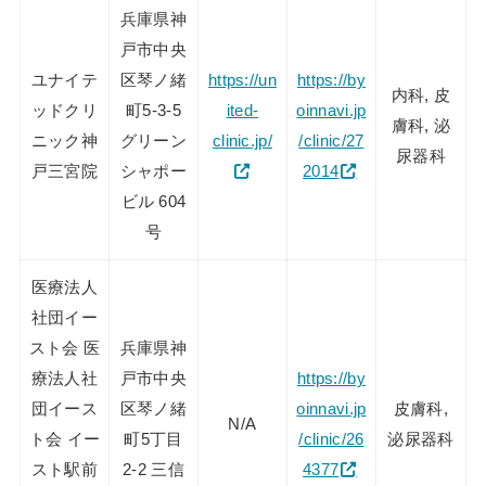
兵庫県神
戸市中央
ユナイテ
区琴ノ緒
https://un
https://by
内科, 皮
ッドクリ
町5-3-5
ited-
oinnavi.jp
膚科, 泌
ニック神
グリーン
clinic.jp/
/clinic/27
尿器科
戸三宮院
シャポー
2014
ビル 604
号
医療法人
社団イー
スト会 医
兵庫県神
療法人社
戸市中央
https://by
団イース
区琴ノ緒
oinnavi.jp
皮膚科,
N/A
ト会 イー
町5丁目
/clinic/26
泌尿器科
スト駅前
2-2 三信
4377