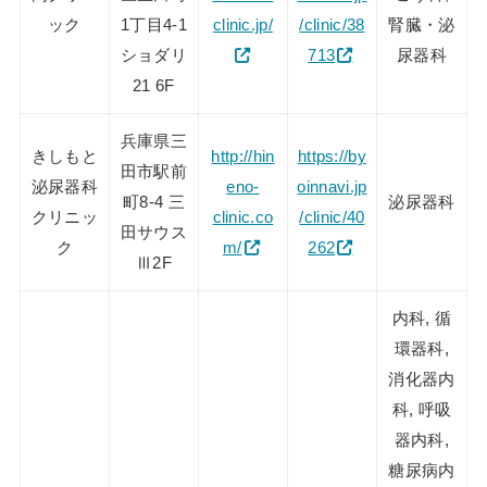
ック
1丁目4-1
clinic.jp/
/clinic/38
腎臓・泌
ショダリ
713
尿器科
21 6F
兵庫県三
きしもと
http://hin
https://by
田市駅前
泌尿器科
eno-
oinnavi.jp
町8-4 三
泌尿器科
クリニッ
clinic.co
/clinic/40
田サウス
ク
m/
262
Ⅲ2F
内科, 循
環器科,
消化器内
科, 呼吸
器内科,
糖尿病内