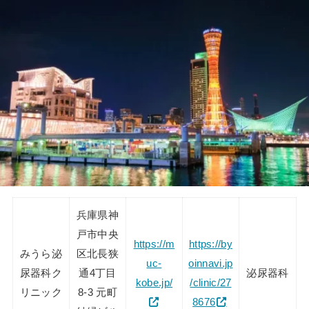
兵庫県神
戸市中央
https://m
https://by
みうら泌
区北長狭
uc-
oinnavi.jp
尿器科ク
通4丁目
泌尿器科
kobe.jp/
/clinic/27
リニック
8-3 元町
8676