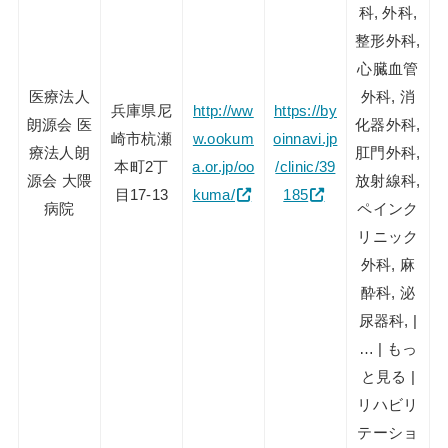
科, 外科,
整形外科,
心臓血管
医療法人
外科, 消
兵庫県尼
http://ww
https://by
朗源会 医
化器外科,
崎市杭瀬
w.ookum
oinnavi.jp
療法人朗
肛門外科,
本町2丁
a.or.jp/oo
/clinic/39
源会 大隈
放射線科,
目17-13
kuma/
185
病院
ペインク
リニック
外科, 麻
酔科, 泌
尿器科, |
… | もっ
と見る |
リハビリ
テーショ