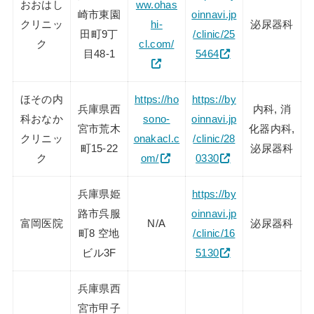
おおはし
ww.ohas
崎市東園
oinnavi.jp
クリニッ
hi-
泌尿器科
田町9丁
/clinic/25
ク
cl.com/
目48-1
5464
ほその内
https://ho
https://by
兵庫県西
内科, 消
科おなか
sono-
oinnavi.jp
宮市荒木
化器内科,
クリニッ
onakacl.c
/clinic/28
町15-22
泌尿器科
ク
om/
0330
兵庫県姫
https://by
路市呉服
oinnavi.jp
富岡医院
N/A
泌尿器科
町8 空地
/clinic/16
ビル3F
5130
兵庫県西
宮市甲子