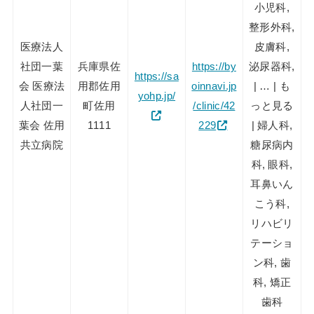
小児科,
整形外科,
医療法人
皮膚科,
社団一葉
兵庫県佐
https://by
泌尿器科,
https://sa
会 医療法
用郡佐用
oinnavi.jp
| … | も
yohp.jp/
人社団一
町佐用
/clinic/42
っと見る
葉会 佐用
1111
229
| 婦人科,
共立病院
糖尿病内
科, 眼科,
耳鼻いん
こう科,
リハビリ
テーショ
ン科, 歯
科, 矯正
歯科