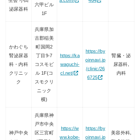
生会 小田
a.com/
464
六甲ビル
泌尿器科
1F
兵庫県加
古郡稲美
かわぐち
町国岡2
https://by
腎泌尿器
丁目9-7
https://ka
腎臓・泌
oinnavi.jp
科・内科
コスモビ
waguchi-
尿器科,
/clinic/26
クリニッ
ル 1F(コ
cl.net/
内科
6725
ク
スモクリ
ニック
横)
兵庫県神
戸市中央
https://w
https://by
神戸中央
区三宮町
美容外科,
ww.kobe-
oinnavi.jp