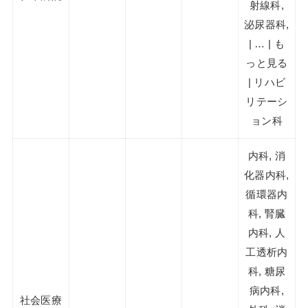
射線科,
泌尿器科,
| … | も
っと見る
| リハビ
リテーシ
ョン科
内科, 消
化器内科,
循環器内
科, 腎臓
内科, 人
工透析内
科, 糖尿
病内科,
社会医療