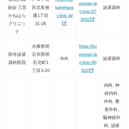
oinnavi.jp
由会 三宮
区北長狭
kanehara
泌尿器科
/clinic/27
かねはら
通1丁目
-clinic.jp/
2602
クリニッ
31-26
ク
兵庫県明
https://by
田寺泌尿
石市西明
oinnavi.jp
N/A
泌尿器科
器科医院
石北町1
/clinic/40
丁目3-20
822
内科, 神
経内科,
外科, 整
形外科,
脳神経外
科, 泌尿