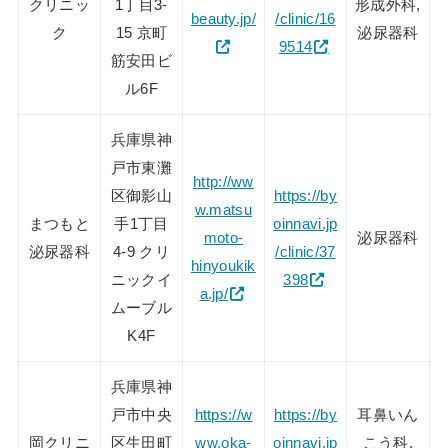
クリニッ
1丁目3-
形成外科,
beauty.jp/
/clinic/16
ク
15 京町
泌尿器科
9514
筋安田ビ
ル6F
兵庫県神
戸市東灘
http://ww
区御影山
https://by
w.matsu
まつもと
手1丁目
oinnavi.jp
moto-
泌尿器科
泌尿器科
4-9 クリ
/clinic/37
hinyoukik
ニックイ
398
a.jp/
ムーブル
K4F
兵庫県神
戸市中央
https://w
https://by
耳鼻いん
岡クリニ
区生田町
ww.oka-
oinnavi.jp
こう科,