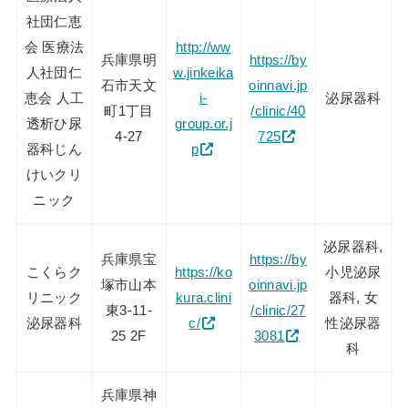
社団仁恵
会 医療法
http://ww
兵庫県明
https://by
人社団仁
w.jinkeika
石市天文
oinnavi.jp
恵会 人工
i-
泌尿器科
町1丁目
/clinic/40
透析ひ尿
group.or.j
4-27
725
器科じん
p
けいクリ
ニック
泌尿器科,
兵庫県宝
https://by
こくらク
https://ko
小児泌尿
塚市山本
oinnavi.jp
リニック
kura.clini
器科, 女
東3-11-
/clinic/27
泌尿器科
c/
性泌尿器
25 2F
3081
科
兵庫県神