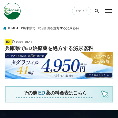
メディア
HOME
ED
兵庫県でED治療薬を処方する泌尿器科
2025.01.15
ED
兵庫県でED治療薬を処方する泌尿器科
その他
薬の料金表はこちら