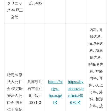
クリニッ
ビル405
ク 神戸三
宮院
内科, 胃
腸内科,
循環器内
科, 糖尿
病内科,
呼吸器内
科, 神経
特定医療
内科, 耳
法人公仁
兵庫県明
https://ni
https://by
鼻いんこ
会 特定医
石市魚住
njyu-
oinnavi.jp
う科, 外
療法人公
町清水
hp.or.jp/
/clinic/40
科, 整形
仁会 明石
1871-3
670
外科, 放
仁十病院