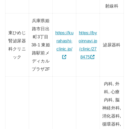
射線科
兵庫県姫
路市日出
東ひめじ
https://ku
https://by
町3丁目
腎泌尿器
rahashi-
oinnavi.jp
38-1 東姫
泌尿器科
科クリニ
clinic.jp/
/clinic/27
路駅前メ
ック
8475
ディカル
プラザ2F
内科, 外
科, 心療
内科, 脳
神経外科,
消化器科,
循環器科,