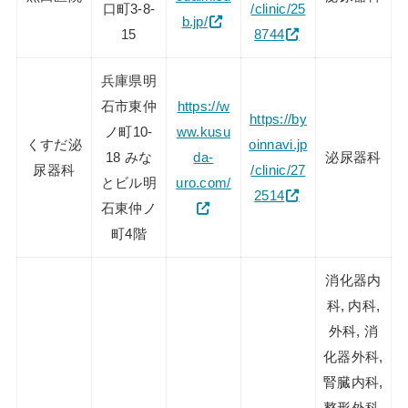
口町3-8-
/clinic/25
b.jp/
15
8744
兵庫県明
石市東仲
https://w
https://by
ノ町10-
ww.kusu
くすだ泌
oinnavi.jp
18 みな
da-
泌尿器科
尿器科
/clinic/27
とビル明
uro.com/
2514
石東仲ノ
町4階
消化器内
科, 内科,
外科, 消
化器外科,
腎臓内科,
整形外科,