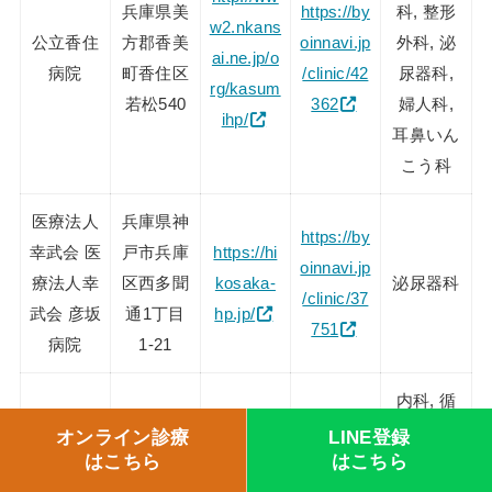
兵庫県美
https://by
科, 整形
w2.nkans
公立香住
方郡香美
oinnavi.jp
外科, 泌
ai.ne.jp/o
病院
町香住区
/clinic/42
尿器科,
rg/kasum
若松540
362
婦人科,
ihp/
耳鼻いん
こう科
医療法人
兵庫県神
https://by
幸武会 医
戸市兵庫
https://hi
oinnavi.jp
療法人幸
区西多聞
kosaka-
泌尿器科
/clinic/37
武会 彦坂
通1丁目
hp.jp/
751
病院
1-21
内科, 循
環器内科,
オンライン診療
LINE登録
はこちら
はこちら
呼吸器内