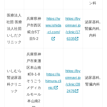
ン科
医療法人
兵庫県神
https://w
https://by
社団 医療
泌尿器科,
戸市西区
ww.ishida
oinnavi.jp
法人社団
腎臓内科,
糀台5丁
-cl.com/
/clinic/17
いしだク
内科
目5-2
6335
リニック
兵庫県神
戸市東灘
区本山南
いしむら
https://by
町8-1-8
https://is
腎泌尿器
oinnavi.jp
泌尿器科,
そうごう
himura.cli
科クリニ
/clinic/28
腎臓内科
メディカ
nic/
ック
2476
ルモール
本山南2