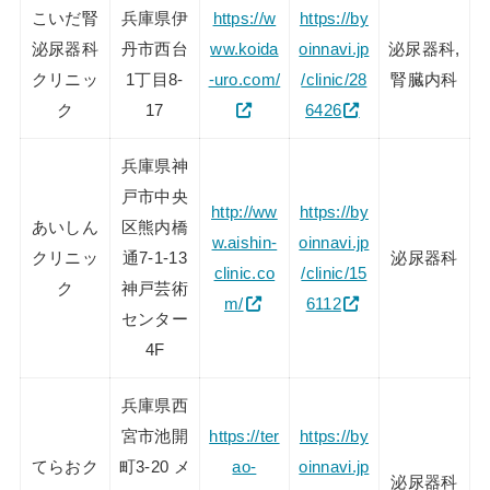
こいだ腎
兵庫県伊
https://w
https://by
泌尿器科
丹市西台
ww.koida
oinnavi.jp
泌尿器科,
クリニッ
1丁目8-
-uro.com/
/clinic/28
腎臓内科
ク
17
6426
兵庫県神
戸市中央
http://ww
https://by
あいしん
区熊内橋
w.aishin-
oinnavi.jp
クリニッ
通7-1-13
泌尿器科
clinic.co
/clinic/15
ク
神戸芸術
m/
6112
センター
4F
兵庫県西
宮市池開
https://ter
https://by
てらおク
町3-20 メ
ao-
oinnavi.jp
泌尿器科