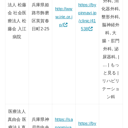
外科, 消
法人 松藤
兵庫県姫
https://by
http://ww
化器外科,
会 社会医
路市飾磨
oinnavi.jp
w.irie.or.j
整形外科,
療法人 松
区英賀春
/clinic/41
p/
脳神経外
藤会 入江
日町2-25
538
科, 大
病院
腸・肛門
外科, 泌
尿器科, |
… | もっ
と見る |
リハビリ
テーショ
ン科
医療法人
真由会 医
兵庫県神
https://sa
https://by
療法人真
戸市中央
nnomiya.