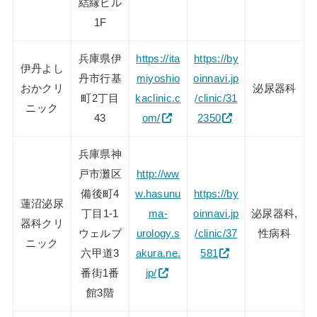
結縁ビル
1F
兵庫県伊
https://ita
https://by
伊丹よし
丹市行基
miyoshio
oinnavi.jp
おかクリ
泌尿器科
町2丁目
kaclinic.c
/clinic/31
ニック
43
om/
2350
兵庫県神
戸市灘区
http://ww
備後町4
w.hasunu
https://by
蓮沼泌尿
丁目1-1
ma-
oinnavi.jp
泌尿器科,
器科クリ
ウェルブ
urology.s
/clinic/37
性病科
ニック
六甲道3
akura.ne.
581
番街1番
jp/
館3階