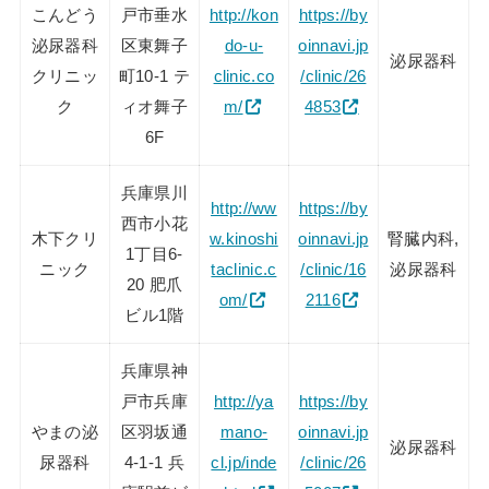
こんどう
戸市垂水
http://kon
https://by
泌尿器科
区東舞子
do-u-
oinnavi.jp
泌尿器科
クリニッ
町10-1 テ
clinic.co
/clinic/26
ク
ィオ舞子
m/
4853
6F
兵庫県川
http://ww
https://by
西市小花
木下クリ
w.kinoshi
oinnavi.jp
腎臓内科,
1丁目6-
ニック
taclinic.c
/clinic/16
泌尿器科
20 肥爪
om/
2116
ビル1階
兵庫県神
戸市兵庫
http://ya
https://by
やまの泌
区羽坂通
mano-
oinnavi.jp
泌尿器科
尿器科
4-1-1 兵
cl.jp/inde
/clinic/26