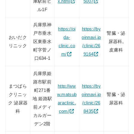
庫駅前ビ
x.html
5007
ル1F
兵庫県神
https://oi
https://by
戸市垂水
腎臓・泌
おいだク
da-
oinnavi.jp
区東垂水
尿器科,
リニック
clinic.co
/clinic/26
町字菅ノ
皮膚科
m/
9164
口634-1
兵庫県姫
路市駅前
まつばら
http://ww
https://by
町271番
クリニッ
w.matsub
oinnavi.jp
腎臓・泌
地 姫路駅
ク 泌尿器
araclinic.
/clinic/26
尿器科
前メディ
科
com/
8435
カルガー
デン2階