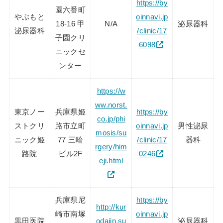
https://by
園六番町
やぶもと
oinnavi.jp
18-16 甲
N/A
泌尿器科
泌尿器科
/clinic/17
子園クリ
6098
ニックセ
ンター
https://w
ww.norst.
東京ノー
兵庫県姫
https://by
co.jp/phi
ストクリ
路市立町
oinnavi.jp
男性泌尿
mosis/su
ニック姫
77 三輪
/clinic/17
器科
rgery/him
路院
ビル2F
0246
eji.html
兵庫県尼
https://by
http://kur
崎市南塚
oinnavi.jp
黒田医院
odaiin.su
泌尿器科