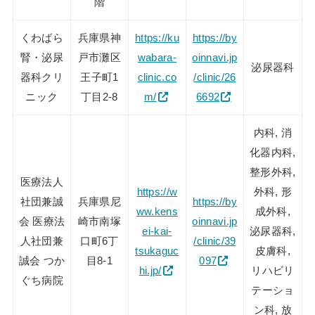
階
くわばら
兵庫県神
https://ku
https://by
腎・泌尿
戸市灘区
wabara-
oinnavi.jp
泌尿器科
器科クリ
王子町1
clinic.co
/clinic/26
ニック
丁目2-8
m/
6692
内科, 消
化器内科,
整形外科,
医療法人
https://w
外科, 形
社団兼誠
兵庫県尼
https://by
ww.kens
成外科,
会 医療法
崎市南塚
oinnavi.jp
ei-kai-
泌尿器科,
人社団兼
口町6丁
/clinic/39
tsukaguc
皮膚科,
誠会 つか
目8-1
097
hi.jp/
リハビリ
ぐち病院
テーショ
ン科, 放