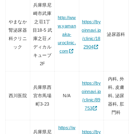
兵庫県尼
崎市武庫
http://ww
やまなか
之荘1丁
https://by
w.yaman
腎泌尿器
目18-5 武
oinnavi.jp
aka-
泌尿器科
科クリニ
庫之荘メ
/clinic/18
uroclinic.
ック
ディカル
2904
com
キューブ
2F
内科, 外
https://by
兵庫県西
科, 皮膚
oinnavi.jp
西川医院
宮市馬場
N/A
科, 泌尿
/clinic/89
町3-23
器科, 肛
753
門科
https://w
兵庫県尼
https://by