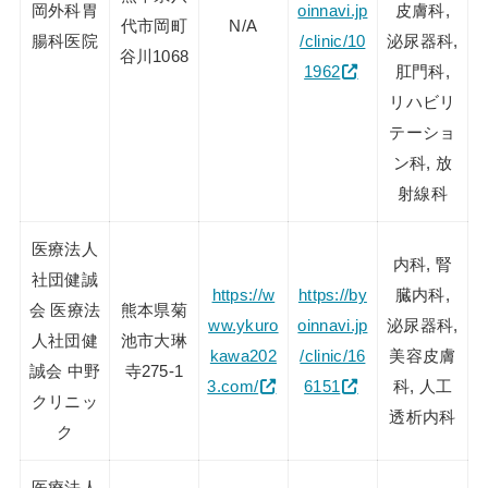
岡外科胃
oinnavi.jp
皮膚科,
代市岡町
N/A
腸科医院
/clinic/10
泌尿器科,
谷川1068
1962
肛門科,
リハビリ
テーショ
ン科, 放
射線科
医療法人
内科, 腎
社団健誠
https://w
https://by
臓内科,
会 医療法
熊本県菊
ww.ykuro
oinnavi.jp
泌尿器科,
人社団健
池市大琳
kawa202
/clinic/16
美容皮膚
誠会 中野
寺275-1
3.com/
6151
科, 人工
クリニッ
透析内科
ク
医療法人