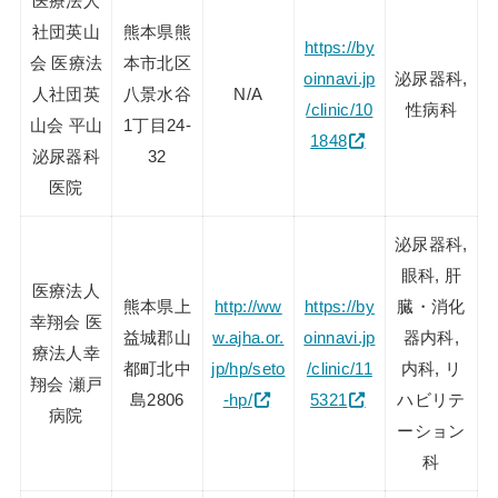
医療法人
社団英山
熊本県熊
https://by
会 医療法
本市北区
oinnavi.jp
泌尿器科,
人社団英
八景水谷
N/A
/clinic/10
性病科
山会 平山
1丁目24-
1848
泌尿器科
32
医院
泌尿器科,
眼科, 肝
医療法人
熊本県上
http://ww
https://by
臓・消化
幸翔会 医
益城郡山
w.ajha.or.
oinnavi.jp
器内科,
療法人幸
都町北中
jp/hp/seto
/clinic/11
内科, リ
翔会 瀬戸
島2806
-hp/
5321
ハビリテ
病院
ーション
科