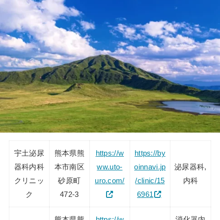
宇土泌尿
熊本県熊
https://w
https://by
器科内科
本市南区
ww.uto-
oinnavi.jp
泌尿器科,
クリニッ
砂原町
uro.com/
/clinic/15
内科
ク
472-3
6961
熊本県熊
https://w
消化器内