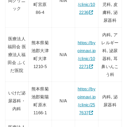
岡クリニ
N/A
町宮原
/clinic/10
児科, 皮
ック
86-4
2236
膚科, 泌
尿器科
内科, ア
医療法人
熊本県菊
https://by
レルギー
福田会 医
池郡大津
oinnavi.jp
科, 泌尿
療法人福
N/A
町大津
/clinic/10
器科, 耳
田会 ふく
1210-5
2271
鼻いんこ
だ医院
う科
熊本県菊
https://by
いけだ泌
池郡菊陽
oinnavi.jp
内科, 泌
尿器科・
N/A
町原水
/clinic/25
尿器科
内科
1166-1
7637