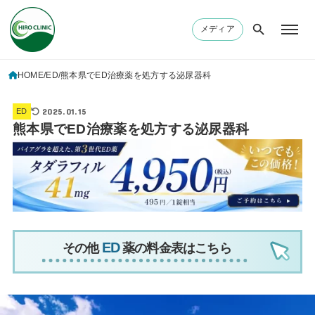
メディア
HOME
ED
熊本県でED治療薬を処方する泌尿器科
2025.01.15
ED
熊本県でED治療薬を処方する泌尿器科
その他
薬の料金表はこちら