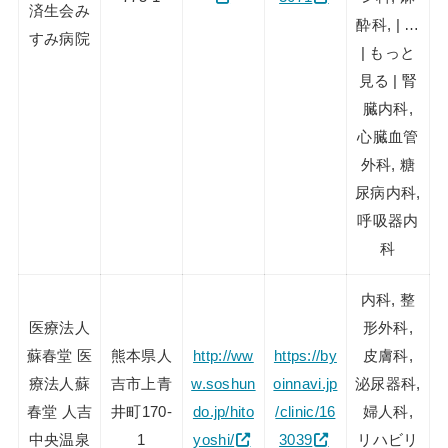
済生会み
酔科, | …
すみ病院
| もっと
見る | 腎
臓内科,
心臓血管
外科, 糖
尿病内科,
呼吸器内
科
内科, 整
医療法人
形外科,
蘇春堂 医
熊本県人
http://ww
https://by
皮膚科,
療法人蘇
吉市上青
w.soshun
oinnavi.jp
泌尿器科,
春堂 人吉
井町170-
do.jp/hito
/clinic/16
婦人科,
中央温泉
1
yoshi/
3039
リハビリ