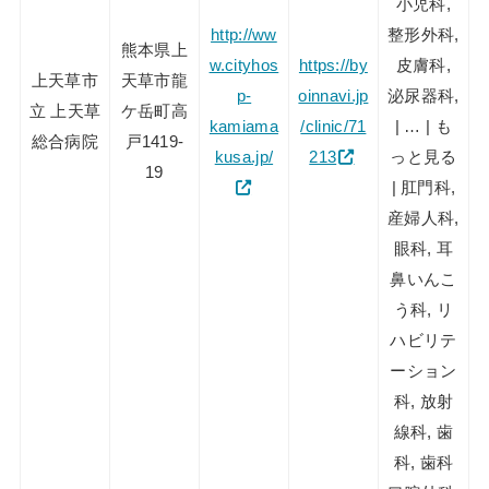
小児科,
http://ww
整形外科,
熊本県上
w.cityhos
https://by
皮膚科,
上天草市
天草市龍
p-
oinnavi.jp
泌尿器科,
立 上天草
ケ岳町高
kamiama
/clinic/71
| … | も
総合病院
戸1419-
kusa.jp/
213
っと見る
19
| 肛門科,
産婦人科,
眼科, 耳
鼻いんこ
う科, リ
ハビリテ
ーション
科, 放射
線科, 歯
科, 歯科