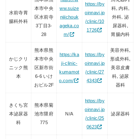
https://by
本市中央
ww.suize
科, 内科,
水前寺胃
oinnavi.jp
区水前寺
njiichouk
外科, 泌
腸科外科
/clinic/10
3丁目3-
ageka.co
尿器科,
1726
28
m/
胃腸内科
熊本県熊
美容外科,
https://ka
https://by
かじクリ
本市中央
形成外科,
ji-clinic-
oinnavi.jp
ニック熊
区新市街
美容皮膚
kumamot
/clinic/27
本
6-6 いけ
科, 泌尿
o.com/
4343
おビル2F
器科
https://by
きくち宮
熊本県菊
oinnavi.jp
本泌尿器
池市隈府
N/A
泌尿器科
/clinic/25
科
775
0623