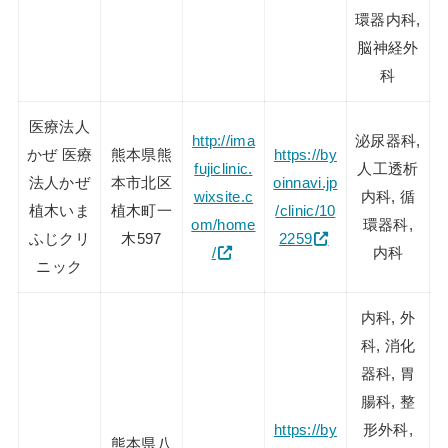
環器内科,
脳神経外
科
医療法人
http://ima
泌尿器科,
かぜ 医療
熊本県熊
https://by
fujiclinic.
人工透析
法人かぜ
本市北区
oinnavi.jp
wixsite.c
内科, 循
植木いま
植木町一
/clinic/10
om/home
環器科,
ふじクリ
木597
2259
/
内科
ニック
内科, 外
科, 消化
器科, 胃
腸科, 整
https://by
形外科,
熊本県八