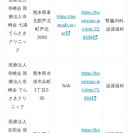
寺崎会 医
熊本県葦
https://by
療法人寺
https://ter
北郡芦北
oinnavi.jp
腎臓内科,
崎会 七浦
asaki.or.j
町芦北
/clinic/15
泌尿器科
てらさき
p/
2090
8396
クリニッ
ク
医療法人
寺崎会 医
熊本県水
https://by
療法人寺
俣市浜町
oinnavi.jp
N/A
泌尿器科
崎会 てら
1丁目2-
/clinic/71
さきクリ
30
964
ニック
医療法人
右田会 医
https://by