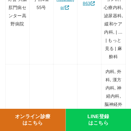
863
肛門病セ
55号
p/
心療内科,
ンター高
泌尿器科,
野病院
緩和ケア
内科, | …
| もっと
見る | 麻
酔科
内科, 外
科, 漢方
内科, 神
経内科,
脳神経外
科, 呼吸
オンライン診療
LINE登録
器外科,
はこちら
はこちら
消化器外