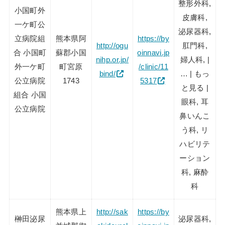
整形外科,
小国町外
皮膚科,
一ケ町公
泌尿器科,
立病院組
熊本県阿
https://by
http://ogu
肛門科,
合 小国町
蘇郡小国
oinnavi.jp
nihp.or.jp/
婦人科, |
外一ケ町
町宮原
/clinic/11
bind/
… | もっ
公立病院
1743
5317
と見る |
組合 小国
眼科, 耳
公立病院
鼻いんこ
う科, リ
ハビリテ
ーション
科, 麻酔
科
熊本県上
http://sak
https://by
榊田泌尿
泌尿器科,