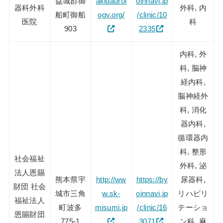
益城郡御
akidaurol
oinnavi.jp
器科外科
外科, 内
船町御船
ogy.org/
/clinic/10
医院
科
903
2335
内科, 外
科, 脳神
経内科,
脳神経外
科, 消化
器内科,
循環器内
科, 整形
社会福祉
外科, 泌
法人恩賜
熊本県宇
http://ww
https://by
尿器科,
財団 社会
城市三角
w.sk-
oinnavi.jp
リハビリ
福祉法人
町波多
misumi.jp
/clinic/16
テーショ
恩賜財団
775-1
3071
ン科, 麻