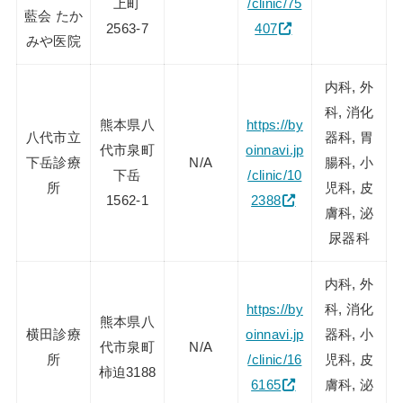
上町
/clinic/75
藍会 たか
2563-7
407
みや医院
内科, 外
科, 消化
熊本県八
https://by
八代市立
器科, 胃
代市泉町
oinnavi.jp
下岳診療
N/A
腸科, 小
下岳
/clinic/10
所
児科, 皮
1562-1
2388
膚科, 泌
尿器科
内科, 外
https://by
科, 消化
熊本県八
横田診療
oinnavi.jp
器科, 小
代市泉町
N/A
所
/clinic/16
児科, 皮
柿迫3188
6165
膚科, 泌