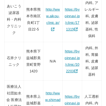
内科, ア
あいこう
熊本県熊
http://ww
https://by
レルギー
泌尿器
本市南区
w.aikou-
oinnavi.jp
科, 皮膚
科・内科
良町1丁
clinic.jp/
/clinic/17
科, 泌尿
クリニッ
目22-5
1319
器科, 性
ク
病科
内科, 外
熊本県下
https://by
科, 胃腸
石井クリ
益城郡美
oinnavi.jp
N/A
科, 皮膚
ニック
里町萱野
/clinic/10
科, 泌尿
1420
2203
器科
医療法人
社団如水
http://ww
熊本県上
https://by
人工透析
会 医療法
w.shimad
益城郡嘉
oinnavi.jp
内科, 内