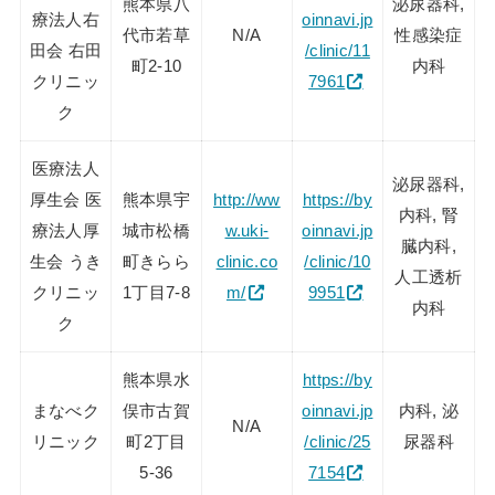
熊本県八
泌尿器科,
療法人右
oinnavi.jp
代市若草
N/A
性感染症
田会 右田
/clinic/11
町2-10
内科
クリニッ
7961
ク
医療法人
泌尿器科,
厚生会 医
熊本県宇
http://ww
https://by
内科, 腎
療法人厚
城市松橋
w.uki-
oinnavi.jp
臓内科,
生会 うき
町きらら
clinic.co
/clinic/10
人工透析
クリニッ
1丁目7-8
m/
9951
内科
ク
熊本県水
https://by
まなべク
俣市古賀
oinnavi.jp
内科, 泌
N/A
リニック
町2丁目
/clinic/25
尿器科
5-36
7154