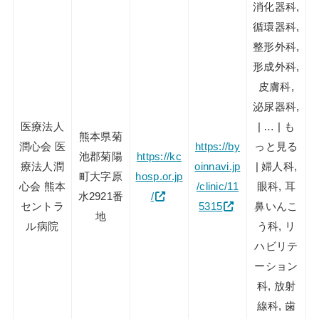
消化器科,
循環器科,
整形外科,
形成外科,
皮膚科,
泌尿器科,
医療法人
| … | も
熊本県菊
潤心会 医
https://by
っと見る
池郡菊陽
https://kc
療法人潤
oinnavi.jp
| 婦人科,
町大字原
hosp.or.jp
心会 熊本
/clinic/11
眼科, 耳
水2921番
/
セントラ
5315
鼻いんこ
地
ル病院
う科, リ
ハビリテ
ーション
科, 放射
線科, 歯