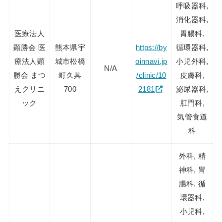
呼吸器科,
消化器科,
医療法人
胃腸科,
顕勝会 医
熊本県宇
https://by
循環器科,
療法人顕
城市松橋
oinnavi.jp
小児外科,
N/A
勝会 まつ
町久具
/clinic/10
皮膚科,
えクリニ
700
2181
泌尿器科,
ック
肛門科,
気管食道
科
外科, 精
神科, 胃
腸科, 循
環器科,
小児科,