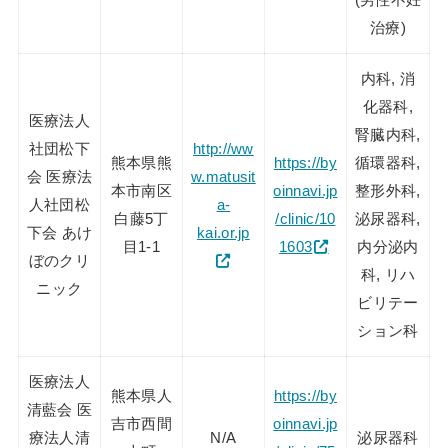
治療)
内科, 消
化器科,
医療法人
腎臓内科,
社団松下
http://ww
熊本県熊
https://by
循環器科,
会 医療法
w.matusit
本市南区
oinnavi.jp
整形外科,
人社団松
a-
白藤5丁
/clinic/10
泌尿器科,
下会 あけ
kai.or.jp
目1-1
1603
内分泌内
ぼのクリ
科, リハ
ニック
ビリテー
ション科
医療法人
熊本県人
https://by
清藍会 医
吉市西間
oinnavi.jp
療法人清
N/A
泌尿器科