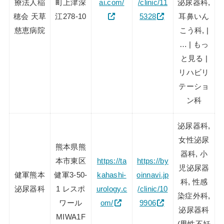
療法人稲
町上津深
ai.com/
/clinic/11
泌尿器科,
穂会 天草
江278-10
5328
耳鼻いん
慈恵病院
こう科, |
… | もっ
と見る |
リハビリ
テーショ
ン科
泌尿器科,
女性泌尿
熊本県熊
器科, 小
本市東区
https://ta
https://by
児泌尿器
健軍熊本
健軍3-50-
kahashi-
oinnavi.jp
科, 性感
泌尿器科
1 レスポ
urology.c
/clinic/10
染症外科,
ワール
om/
9906
泌尿器科
MIWA1F
(男性不妊