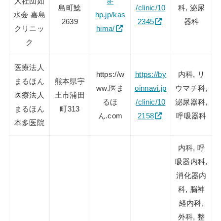
人社団如
a-
島町鯰
/clinic/10
科, 泌尿
水会 嘉島
hp.jp/kas
2639
2345
器科
クリニッ
hima/
ク
医療法人
https://w
https://by
内科, リ
まるほん
熊本県宇
ww.医ま
oinnavi.jp
ウマチ科,
医療法人
土市浦田
るほ
/clinic/10
泌尿器科,
まるほん
町313
ん.com
2158
呼吸器科
本多医院
内科, 呼
吸器内科,
消化器内
科, 脳神
経内科,
外科, 整