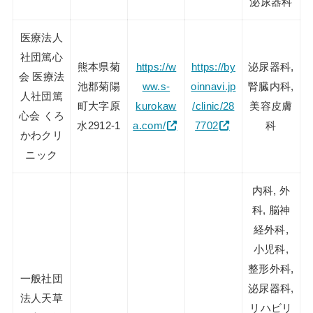
泌尿器科
医療法人
社団篤心
熊本県菊
https://w
https://by
泌尿器科,
会 医療法
池郡菊陽
ww.s-
oinnavi.jp
腎臓内科,
人社団篤
町大字原
kurokaw
/clinic/28
美容皮膚
心会 くろ
水2912-1
a.com/
7702
科
かわクリ
ニック
内科, 外
科, 脳神
経外科,
小児科,
整形外科,
一般社団
泌尿器科,
法人天草
リハビリ