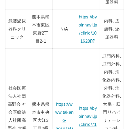
尿器科
熊本県熊
https://by
武藤泌尿
内科, 皮
本市東区
oinnavi.jp
器科クリ
N/A
膚科, 泌
東野2丁
/clinic/10
ニック
尿器科
目2-1
1628
肛門内科,
肛門外科,
内科, 消
化器内科,
社会医療
外科, 消
法人社団
化器外科,
高野会 社
熊本県熊
https://w
大腸・肛
https://by
会医療法
本市中央
ww.takan
門リハビ
oinnavi.jp
人社団高
区大江3
o-
リテーシ
/clinic/71
野会 大腸
丁目2番
hospital.j
ョン科,