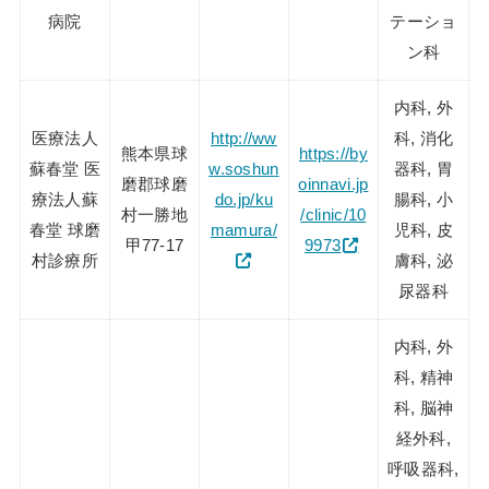
病院
テーショ
ン科
内科, 外
医療法人
http://ww
科, 消化
熊本県球
https://by
蘇春堂 医
w.soshun
器科, 胃
磨郡球磨
oinnavi.jp
療法人蘇
do.jp/ku
腸科, 小
村一勝地
/clinic/10
春堂 球磨
mamura/
児科, 皮
甲77-17
9973
村診療所
膚科, 泌
尿器科
内科, 外
科, 精神
科, 脳神
経外科,
呼吸器科,