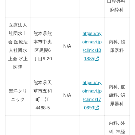
口腔外科,
麻酔科
医療法人
社団水上
熊本県熊
https://by
会 医療法
本市中央
oinnavi.jp
内科, 泌
N/A
人社団水
区黒髪6
/clinic/10
尿器科
上会 水上
丁目9-20
1885
医院
熊本県天
https://by
内科, 皮
楽洋クリ
草市五和
oinnavi.jp
N/A
膚科, 泌
ニック
町二江
/clinic/17
尿器科
4488-5
0693
内科, 外
科, 神経