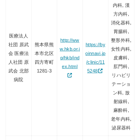
内科, 漢
方内科,
消化器科,
胃腸科,
医療法人
http://ww
整形外科,
社団 原武
熊本県熊
https://by
w.hkb.or.j
女性内科,
会 医療法
本市北区
oinnavi.jp
p/hkb/ind
皮膚科,
人社団 原
四方寄町
/clinic/11
ex.html
肛門科,
武会 北部
1281-3
5248
リハビリ
病院
テーショ
ン科, 放
射線科,
麻酔科,
老年内科,
泌尿器科