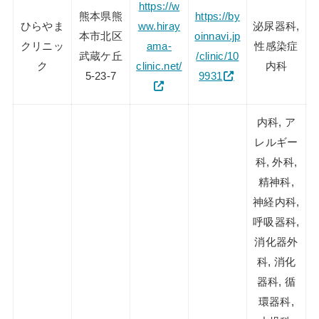
https://w
熊本県熊
https://by
ひらやま
ww.hiray
泌尿器科,
本市北区
oinnavi.jp
クリニッ
ama-
性感染症
武蔵ケ丘
/clinic/10
ク
clinic.net/
内科
5-23-7
9931
内科, ア
レルギー
科, 外科,
精神科,
神経内科,
呼吸器科,
消化器外
科, 消化
器科, 循
環器科,