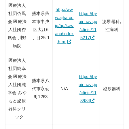
医療法人
http://ww
社団杏風
熊本県熊
https://by
w.ajha.or.
会 医療法
本市中央
oinnavi.jp
泌尿器科,
jp/hp/kaw
人社団杏
区大江6
/clinic/11
性病科
ano/index
風会 川野
丁目25-1
5217
.html
病院
医療法人
社団純幸
会 医療法
https://by
熊本県八
人社団純
oinnavi.jp
代市永碇
N/A
泌尿器科
幸会 みや
/clinic/11
町1263
もと泌尿
8984
器科クリ
ニック