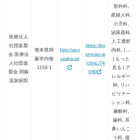
形外科,
産婦人科,
小児科,
泌尿器科,
医療法人
人工透析
社団坂梨
https://by
熊本県阿
http://aso
内科, | …
会 医療法
oinnavi.jp
蘇市内牧
spahp.jp/
| もっと
人社団坂
/clinic/74
1153-1
見る | ア
梨会 阿蘇
090
レルギー
温泉病院
科, リハ
ビリテー
ション科,
麻酔科,
歯科, 耳
鼻いんこ
う科, 循