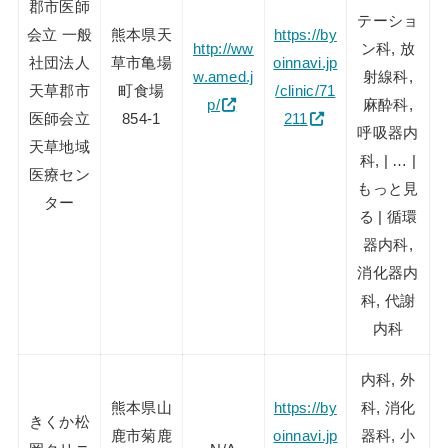
郡市医師
テーショ
会立 一般
熊本県天
https://by
http://ww
ン科, 放
社団法人
草市亀場
oinnavi.jp
w.amed.j
射線科,
天草郡市
町食場
/clinic/71
p/
麻酔科,
医師会立
854-1
211
呼吸器内
天草地域
科, | … |
医療セン
もっと見
ター
る | 循環
器内科,
消化器内
科, 代謝
内科
内科, 外
熊本県山
https://by
科, 消化
きくか松
鹿市菊鹿
oinnavi.jp
器科, 小