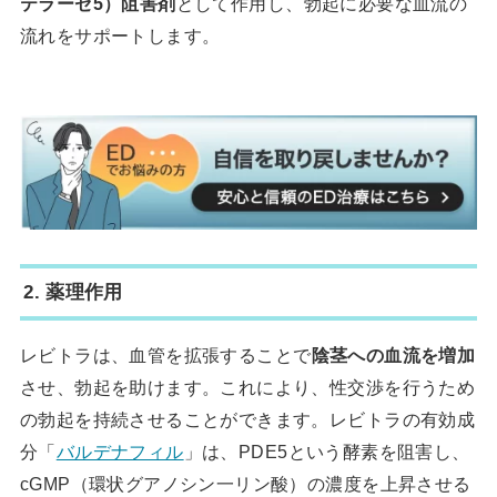
テラーゼ5）阻害剤
として作用し、勃起に必要な血流の
流れをサポートします。
2. 薬理作用
レビトラは、血管を拡張することで
陰茎への血流を増加
させ、勃起を助けます。これにより、性交渉を行うため
の勃起を持続させることができます。レビトラの有効成
分「
バルデナフィル
」は、PDE5という酵素を阻害し、
cGMP（環状グアノシン一リン酸）の濃度を上昇させる