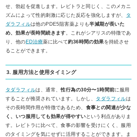
せ、勃起を促進します。レビトラと同じく、このメカニ
ズムによって性的刺激に応じた反応を強化しますが、
タ
ダラフィル
は他のPDE5阻害薬よりも
半減期が長いた
め、効果が長時間続きます
。これがシアリスの特徴であ
り、他の
ED治療
薬に比べて
約36時間の効果
を持続させ
ることができます。
3. 服用方法と使用タイミング
タダラフィル
は、通常、
性行為の30分〜1時間前
に服用
することが推奨されています。しかし、
タダラフィル
は
その長時間作用が特徴であるため、
食事との関連が少な
く、いつ服用しても効果が得やすい
という利点がありま
す。レビトラに比べて、食事の影響を受けにくく、服用
のタイミングを気にせずに活用することができます。ま