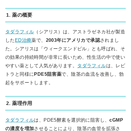
1. 薬の概要
タダラフィル
（シアリス）は、アストラゼネカ社が製造
した
ED治療
薬で、
2003年にアメリカで承認
されまし
た。シアリスは「ウィークエンドピル」とも呼ばれ、そ
の効果の持続時間が非常に長いため、性生活の中で使い
やすい薬として人気があります。
タダラフィル
は、レビ
トラと同様に
PDE5阻害薬
で、陰茎の血流を改善し、勃
起をサポートします。
2. 薬理作用
タダラフィル
は、PDE5酵素を選択的に阻害し、
cGMP
の濃度を増加
させることにより、陰茎の血管を拡張さ