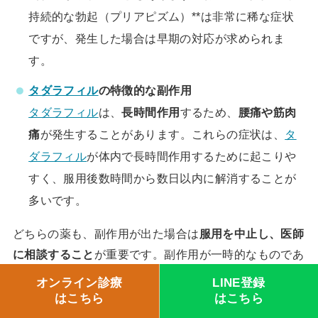
持続的な勃起（プリアピズム）**は非常に稀な症状
ですが、発生した場合は早期の対応が求められま
す。
タダラフィル
の特徴的な副作用
タダラフィル
は、
長時間作用
するため、
腰痛や筋肉
痛
が発生することがあります。これらの症状は、
タ
ダラフィル
が体内で長時間作用するために起こりや
すく、服用後数時間から数日以内に解消することが
多いです。
どちらの薬も、副作用が出た場合は
服用を中止し、医師
に相談すること
が重要です。副作用が一時的なものであ
れば心配は少ないですが、症状が続いたり悪化する場合
オンライン診療
LINE登録
には、医師の指導を仰ぐことをおすすめします。
はこちら
はこちら