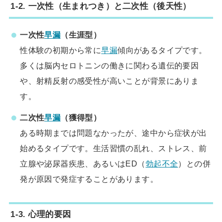
1-2. 一次性（生まれつき）と二次性（後天性）
一次性
早漏
（生涯型）
性体験の初期から常に
早漏
傾向があるタイプです。
多くは脳内セロトニンの働きに関わる遺伝的要因
や、射精反射の感受性が高いことが背景にありま
す。
二次性
早漏
（獲得型）
ある時期までは問題なかったが、途中から症状が出
始めるタイプです。生活習慣の乱れ、ストレス、前
立腺や泌尿器疾患、あるいはED（
勃起不全
）との併
発が原因で発症することがあります。
1-3. 心理的要因