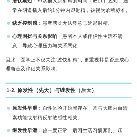
潜伏期短
：即从插入到射精的时间（IELT）过短。通
常在阴道插入后约1分钟内即射精，被视为诊断标准。
缺乏控制感
：患者感觉无法凭意志延迟射精。
心理困扰与关系影响
：患者本人或伴侣性生活不满
意，导致心理压力与关系恶化。
因此，医学上不仅关注“过快射精”，更重视其是否造成心
理痛苦及伴侣关系影响。
1-2. 原发性（先天）与继发性（后天）
原发性早泄
：自性体验开始就存在，常与大脑内血清
素功能或射精反射敏感性相关。
继发性早泄
：曾一度正常，后因生活习惯紊乱、压