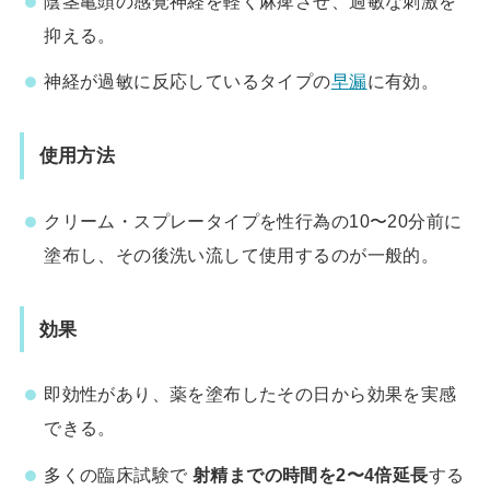
陰茎亀頭の感覚神経を軽く麻痺させ、過敏な刺激を
抑える。
神経が過敏に反応しているタイプの
早漏
に有効。
使用方法
クリーム・スプレータイプを性行為の10〜20分前に
塗布し、その後洗い流して使用するのが一般的。
効果
即効性があり、薬を塗布したその日から効果を実感
できる。
多くの臨床試験で
射精までの時間を2〜4倍延長
する