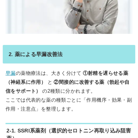
2. 薬による早漏改善法
早漏
の薬物療法は、大きく分けて
①射精を遅らせる薬
（神経系に作用）
と
②間接的に改善する薬（勃起や自
信をサポート）
の2種類に分かれます。
ここでは代表的な薬の種類ごとに「作用機序・効果・副
作用・注意点」を整理します。
2-1. SSRI系薬剤（選択的セロトニン再取り込み阻害