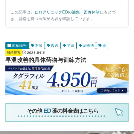
この記事は、
ヒロクリニックEDの編集・監修体制
にもとづ
き、資格を持つ医師が内容を確認しています。
射精障害
対策
改善
早漏
治療法
薬
2025.09.11
射精障害
早泄改善的具体药物与训练方法
その他
薬の料金表はこちら