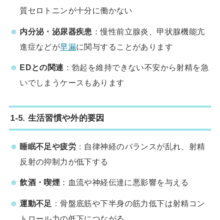
質セロトニンが十分に働かない
内分泌・泌尿器疾患
：慢性前立腺炎、甲状腺機能亢
進症などが
早漏
に関与することがあります
EDとの関連
：勃起を維持できない不安から射精を急
いでしまうケースもあります
1-5. 生活習慣や外的要因
睡眠不足や疲労
：自律神経のバランスが乱れ、射精
反射の抑制力が低下する
飲酒・喫煙
：血流や神経伝達に悪影響を与える
運動不足
：骨盤底筋や下半身の筋力低下は射精コン
トロール力の低下につながる