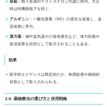
亜鉛
：精子形成やテストステロン代謝に関与。欠乏
時は性機能低下を招く。
アルギニン
：一酸化窒素（NO）の産生を促進し、血
流改善に寄与。
漢方薬
：補中益気湯や八味地黄丸など、体力回復や
血流改善を目的として処方されることもある。
効果
医学的エビデンスは限定的だが、体調改善や補助的
役割として取り入れられる。
2-6. 薬物療法の選び方と併用戦略