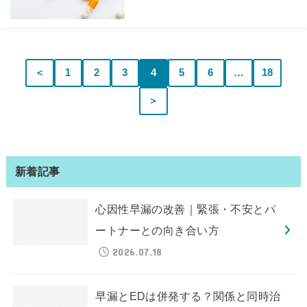
＜
1
2
3
4
5
6
…
18
＞
新着記事
心因性早漏の改善｜緊張・不安とパ
ートナーとの向き合い方
2026.07.18
早漏とEDは併発する？関係と同時治