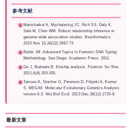
参考文献
Manichaikul A, Mychaleckyj JC, Rich SS, Daly K,
Sale M, Chen WM. Robust relationship inference in
genome-wide association studies. Bioinformatics.
2010 Nov 15;26(22):2867-73.
Butler JM. Advanced Topics in Forensic DNA Typing:
Methodology. San Diego: Academic Press; 2011.
Ge J, Budowle B. Kinship analysis. Forensic Sci Res.
2021;6(4):293-305.
Tamura K, Stecher G, Peterson D, Filipski A, Kumar
S. MEGA6: Molecular Evolutionary Genetics Analysis
version 6.0. Mol Biol Evol. 2013 Dec;30(12):2725-9.
最新文章