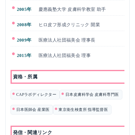
2005年
慶應義塾大学 皮膚科学教室 助手
2008年
ヒロ皮フ形成クリニック 開業
2009年
医療法人社団福美会 理事長
2015年
医療法人社団福美会 理事
資格・所属
CAPラボディレクター
日本皮膚科学会 皮膚科専門医
日本医師会 産業医
東京衛生検査所 指導監督医
発信・関連リンク