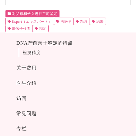
对父母和子女进行产前鉴定
Expert（エキスパート）
法医学
精度
結果
遺伝子検査
鑑定
DNA产前亲子鉴定的特点
检测精度
关于费用
医生介绍
访问
常见问题
专栏