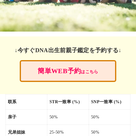
↓今すぐDNA出生前親子鑑定を予約する↓
簡単WEB予約
はこちら
联系
STR一致率 (%)
SNP一致率 (%)
亲子
50%
50%
兄弟姐妹
25-50%
50%