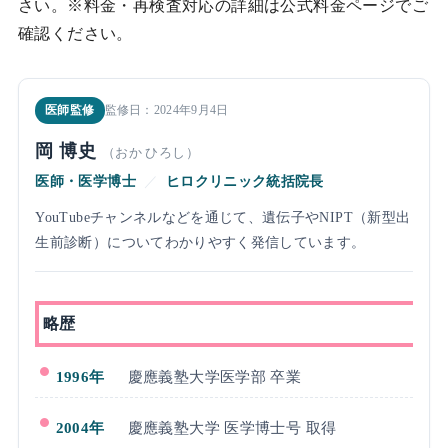
さい。※料金・再検査対応の詳細は公式料金ページでご
確認ください。
医師監修
監修日：2024年9月4日
岡 博史
（おか ひろし）
医師・医学博士
／
ヒロクリニック統括院長
YouTubeチャンネルなどを通じて、遺伝子やNIPT（新型出
生前診断）についてわかりやすく発信しています。
略歴
1996年
慶應義塾大学医学部 卒業
2004年
慶應義塾大学 医学博士号 取得