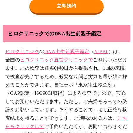
立即预约
ヒロクリニックでのDNA出生前親子鑑定
ヒロクリニック
の
DNA出生前親子鑑定
（
NIPPT
）は、
全国の
ヒロクリニック
直営クリニックで
ご利用いただけ
ます。この検査は妊娠6週0日から提供され、1回の来院
で検査が完了するため、必要な時間と労力を最小限に抑
えることができます。自社ラボ「東京衛生検査所」
（CAP認定・ISO9001取得）による検査ですので、安心
してお受けいただけます。ただし、ご夫婦そろっての受
診をお願いしています。そうすることで、より正確な検
査結果を得ることができます。ご興味のある方は、
こち
らをクリックして
ご予約いただくか、お問い合わせくだ