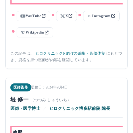
YouTube
X
Instagram
Wikipedia
この記事は、
ヒロクリニックNIPPTの編集・監修体制
にもとづ
き、資格を持つ医師が内容を確認しています。
医師監修
監修日：2024年9月4日
堤 修一
（つつみ しゅういち）
医師・医学博士
／
ヒロクリニック博多駅前院 院長
略歴