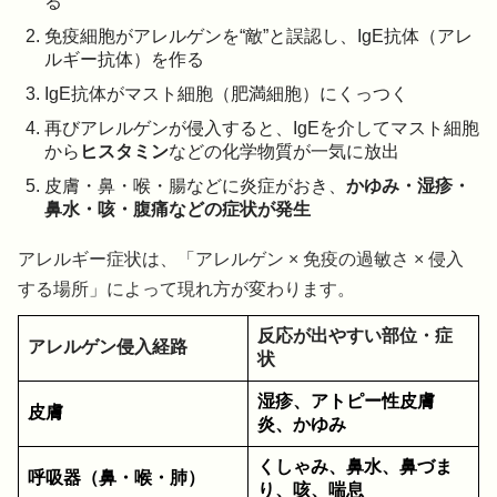
る
免疫細胞がアレルゲンを“敵”と誤認し、IgE抗体（アレ
ルギー抗体）を作る
IgE抗体がマスト細胞（肥満細胞）にくっつく
再びアレルゲンが侵入すると、IgEを介してマスト細胞
から
ヒスタミン
などの化学物質が一気に放出
皮膚・鼻・喉・腸などに炎症がおき、
かゆみ・湿疹・
鼻水・咳・腹痛などの症状が発生
アレルギー症状は、「アレルゲン × 免疫の過敏さ × 侵入
する場所」によって現れ方が変わります。
反応が出やすい部位・症
アレルゲン侵入経路
状
湿疹、アトピー性皮膚
皮膚
炎、かゆみ
くしゃみ、鼻水、鼻づま
呼吸器（鼻・喉・肺）
り、咳、喘息