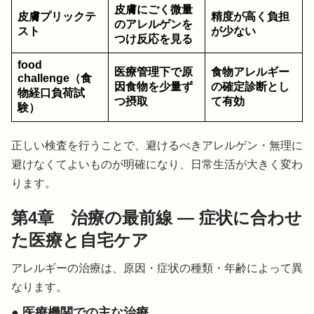
皮膚にごく微量
皮膚プリックテ
精度が高く負担
のアレルゲンを
スト
が少ない
つけ反応を見る
food
医療管理下で原
食物アレルギー
challenge（食
因食物を少量ず
の確定診断とし
物経口負荷試
つ摂取
て有効
験）
正しい検査を行うことで、避けるべきアレルゲン・無理に
避けなくてよいものが明確になり、日常生活が大きく変わ
ります。
第4章 治療の最前線 ― 症状に合わせ
た医療と自宅ケア
アレルギーの治療は、原因・症状の種類・年齢によって異
なります。
● 医療機関での主な治療