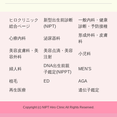
ヒロクリニック
新型出生前診断
一般内科・健康
総合ページ
(NIPT)
診断・予防接種
形成外科・皮膚
心療内科
泌尿器科
科
美容皮膚科・美
美容点滴・美容
小児科
容外科
注射
DNA出生前親
婦人科
MEN'S
子鑑定(NIPPT)
植毛
ED
AGA
再生医療
遺伝子鑑定
Copyright (c) NIPT Hiro Clinic All Rights Reserved.