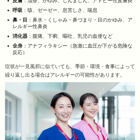
皮膚
：湿疹、かゆみ、じんましん、アトピー性皮膚炎
呼吸
：咳、ゼーゼー、息苦しさ、喘息
鼻・目
：鼻水・くしゃみ・鼻づまり・目のかゆみ、ア
レルギー性鼻炎
消化器
：腹痛、下痢、嘔吐、乳児の血便など
全身
：アナフィラキシー（急激に血圧が下がる危険な
反応）
症状が一見風邪に似ていても、季節・環境・食事によって
繰り返し出る場合はアレルギーの可能性があります。