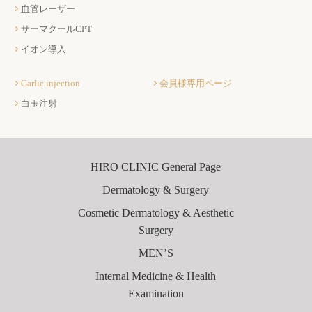
血管レーザー
サーマクールCPT
イオン導入
Garlic injection
会員様専用ページ
白玉注射
HIRO CLINIC General Page
Dermatology & Surgery
Cosmetic Dermatology & Aesthetic
Surgery
MEN’S
Internal Medicine & Health
Examination