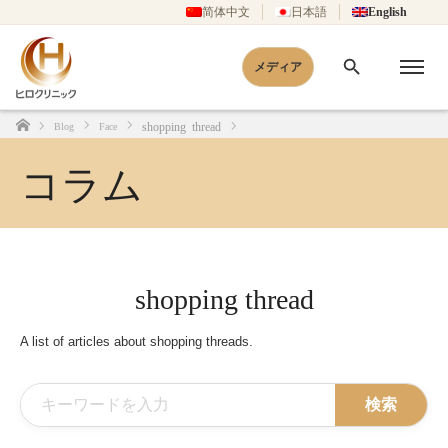
简体中文
日本語
English
メディア
shopping thread
Blog
Face
Home
コラム
shopping thread
A list of articles about shopping threads.
検索