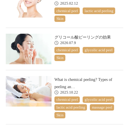
2025.02.12
chemical peel
lactic acid peeling
Skin
グリコール酸ピーリングの効果
2026.07.9
chemical peel
glycolic acid peel
Skin
What is chemical peeling? Types of
peeling an…
2025.10.22
chemical peel
glycolic acid peel
lactic acid peeling
massage peel
Skin