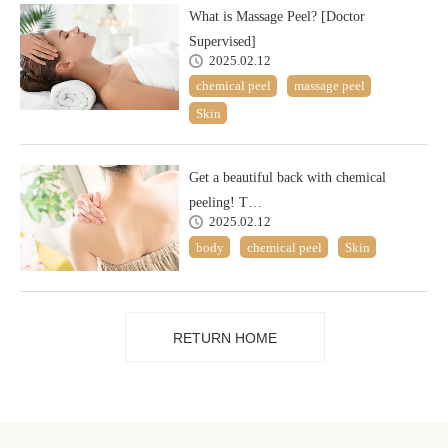
What is Massage Peel? [Doctor
Supervised]
2025.02.12
chemical peel
massage peel
Skin
Get a beautiful back with chemical
peeling! T…
2025.02.12
body
chemical peel
Skin
RETURN HOME