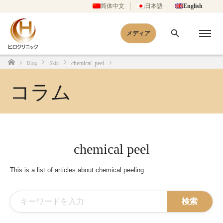
简体中文
日本語
English
メディア
chemical peel
Blog
Skin
Home
コラム
chemical peel
This is a list of articles about chemical peeling.
検索