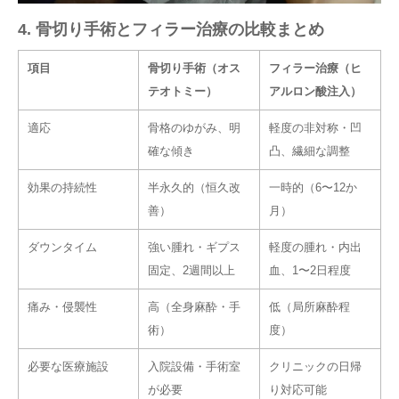
4. 骨切り手術とフィラー治療の比較まとめ
項目
骨切り手術（オス
フィラー治療（ヒ
テオトミー）
アルロン酸注入）
適応
骨格のゆがみ、明
軽度の非対称・凹
確な傾き
凸、繊細な調整
効果の持続性
半永久的（恒久改
一時的（6〜12か
善）
月）
ダウンタイム
強い腫れ・ギプス
軽度の腫れ・内出
固定、2週間以上
血、1〜2日程度
痛み・侵襲性
高（全身麻酔・手
低（局所麻酔程
術）
度）
必要な医療施設
入院設備・手術室
クリニックの日帰
が必要
り対応可能