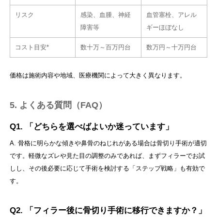
リスク
感染、血腫、神経
血管塞栓、アレル
障害等
ギーほぼなし
コスト目安*
数十万～百万円台
数万円～十万円台
価格は施術内容や地域、医療機関によって大きく異なります。
5. よくある質問（FAQ）
Q1. 「どちらを選べばよいか迷っています」
A. 骨格に明らかな傾きや鼻骨のねじれがある場合は骨切り手術が適切
です。軽微なズレや見た目の調整のみであれば、まずフィラーでお試
しし、その後必要に応じて手術を検討する「ステップ戦略」も有効で
す。
Q2. 「フィラー後に骨切り手術に移行できますか？」