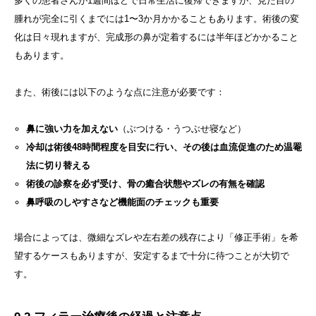
多くの患者さんが1週間ほどで日常生活に復帰できますが、見た目の
腫れが完全に引くまでには1〜3か月かかることもあります。術後の変
化は日々現れますが、完成形の鼻が定着するには半年ほどかかること
もあります。
また、術後には以下のような点に注意が必要です：
鼻に強い力を加えない
（ぶつける・うつぶせ寝など）
冷却は術後48時間程度を目安に行い、その後は血流促進のため温罨
法に切り替える
術後の診察を必ず受け、骨の癒合状態やズレの有無を確認
鼻呼吸のしやすさなど機能面のチェックも重要
場合によっては、微細なズレや左右差の残存により「修正手術」を希
望するケースもありますが、安定するまで十分に待つことが大切で
す。