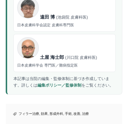
遠田 博
(池袋院 皮膚科医)
日本皮膚科学会認定 皮膚科専門医
土屋 海士郎
(川口院 皮膚科医)
日本皮膚科学会 専門医／難病指定医
本記事は当院の編集・監修体制に基づき作成していま
す。詳しくは
編集ポリシー／監修体制
をご覧ください。
フィラー治療
,
効果
,
形成外科
,
手術
,
改善
,
治療