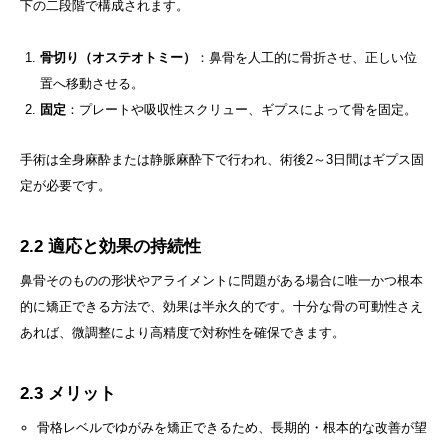
下の二段階で構成されます。
骨切り（オステオトミー）
：鼻骨を人工的に骨折させ、正しい位
置へ移動させる。
固定
：プレートや吸収性スクリュー、ギプスによって骨を固定。
手術は全身麻酔または静脈麻酔下で行われ、術後2～3日間はギプス固
定が必要です。
2.2 適応と効果の持続性
鼻骨そのものの形状やアライメントに問題がある場合に唯一かつ根本
的に矯正できる方法で、効果は半永久的です。十分な骨の可動性さえ
あれば、微調整により高精度で対称性を確保できます。
2.3 メリット
骨格レベルでゆがみを矯正できるため、長期的・根本的な改善が望