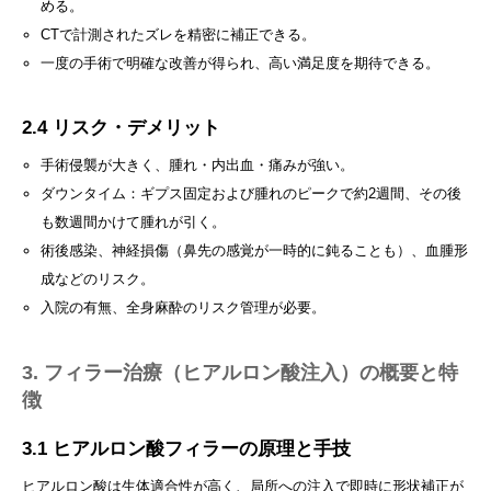
める。
CTで計測されたズレを精密に補正できる。
一度の手術で明確な改善が得られ、高い満足度を期待できる。
2.4 リスク・デメリット
手術侵襲が大きく、腫れ・内出血・痛みが強い。
ダウンタイム：ギプス固定および腫れのピークで約2週間、その後
も数週間かけて腫れが引く。
術後感染、神経損傷（鼻先の感覚が一時的に鈍ることも）、血腫形
成などのリスク。
入院の有無、全身麻酔のリスク管理が必要。
3. フィラー治療（ヒアルロン酸注入）の概要と特
徴
3.1 ヒアルロン酸フィラーの原理と手技
ヒアルロン酸は生体適合性が高く、局所への注入で即時に形状補正が